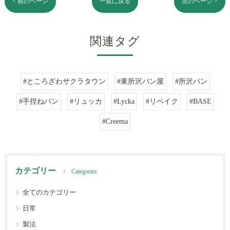
< 前のページ
一覧に戻る
次のページ >
関連タグ
#ところざわサクラタウン
#東所沢パン屋
#所沢パン
#手捏ねパン
#リュッカ
#Lycka
#リベイク
#BASE
#Creema
カテゴリー
Categories
全てのカテゴリー
日常
製法