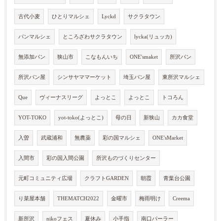
古代小麦
ひとりマルシェ
Lyckd
サクラタウン
パンマルシェ
ところざわサクラタウン
lycka(リュッカ)
無添加パン
狭山市
こなもんいち
ONE'smaket
所沢パン
所沢パン屋
シンサヤママーケット
埼玉パン屋
東所沢マルシェ
Que
ヴィーナスリーグ
よっとこ
よっとこ
トコろん
YOT-TOKO
yot-toko(よっとこ)
母の日
新狭山
カカ食堂
入曽
武蔵浦和
無農薬
彩の国マルシェ
ONE'sMarket
入間市
彩の国入間公園
所沢ものづくりセンター
元町コミュニティ広場
クラフトGARDEN
朝霞
青葉台公園
り菜屋本舗
THEMATCH2022
金曜市
梅雨明け
Creema
新所沢
nikoフェス
夏休み
小手指
南口パーラー