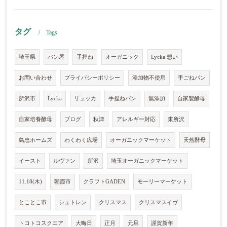
タグ
Tags
埼玉県
パン屋
手捏ね
オーガニック
Lycka 想い
お問い合わせ
プライバシーポリシー
添加物不使用
手ごねパン
所沢市
Lycka
リュッカ
手捏ねパン
無添加
自家製酵母
自家培養酵母
ブログ
秋津
アレルギー対応
東所沢
島忠ホームズ
わくわく広場
オーガニックマーケット
天然酵母
イースト
ルヴァン
所沢
埼玉オーガニックマーケット
11.18(木)
朝霞市
クラフトGADEN
モーリーマーケット
とことこ市
シュトレン
クリスマス
クリスマスイヴ
トコトコスクエア
大晦日
正月
元旦
謹賀新年