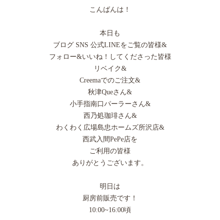
こんばんは！
本日も
ブログ SNS 公式LINEをご覧の皆様&
フォロー&いいね！してくださった皆様
リベイク&
Creemaでのご注文&
秋津Queさん&
小手指南口パーラーさん&
西乃処珈琲さん&
わくわく広場島忠ホームズ所沢店&
西武入間PePe店を
ご利用の皆様
ありがとうございます。
明日は
厨房前販売です！
10:00~16:00頃