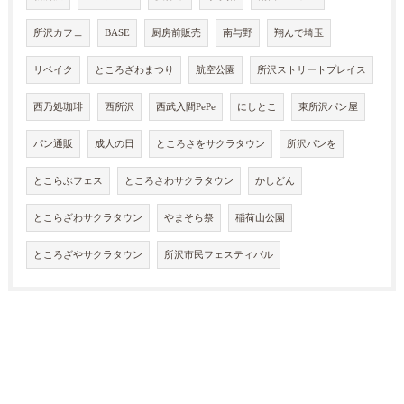
所沢カフェ
BASE
厨房前販売
南与野
翔んで埼玉
リベイク
ところざわまつり
航空公園
所沢ストリートプレイス
西乃処珈琲
西所沢
西武入間PePe
にしとこ
東所沢パン屋
パン通販
成人の日
ところさをサクラタウン
所沢パンを
とこらぶフェス
ところさわサクラタウン
かしどん
とこらざわサクラタウン
やまそら祭
稲荷山公園
ところざやサクラタウン
所沢市民フェスティバル