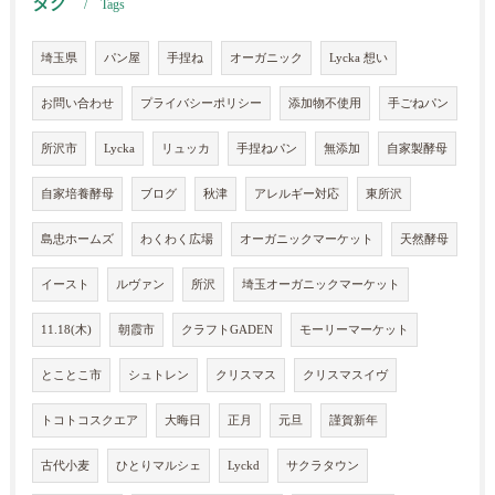
タグ
Tags
埼玉県
パン屋
手捏ね
オーガニック
Lycka 想い
お問い合わせ
プライバシーポリシー
添加物不使用
手ごねパン
所沢市
Lycka
リュッカ
手捏ねパン
無添加
自家製酵母
自家培養酵母
ブログ
秋津
アレルギー対応
東所沢
島忠ホームズ
わくわく広場
オーガニックマーケット
天然酵母
イースト
ルヴァン
所沢
埼玉オーガニックマーケット
11.18(木)
朝霞市
クラフトGADEN
モーリーマーケット
とことこ市
シュトレン
クリスマス
クリスマスイヴ
トコトコスクエア
大晦日
正月
元旦
謹賀新年
古代小麦
ひとりマルシェ
Lyckd
サクラタウン