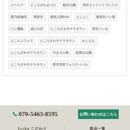
リベイク
ところざわまつり
航空公園
所沢ストリートプレイス
西乃処珈琲
西所沢
西武入間PePe
にしとこ
東所沢パン屋
パン通販
成人の日
ところさをサクラタウン
所沢パンを
とこらぶフェス
ところさわサクラタウン
かしどん
とこらざわサクラタウン
やまそら祭
稲荷山公園
ところざやサクラタウン
所沢市民フェスティバル
070-5463-8595
お問い合わせはこちら
Lycka こだわり
商品一覧