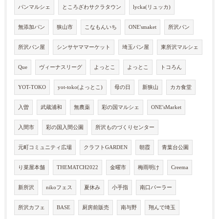
パンマルシェ
ところざわサクラタウン
lycka(リュッカ)
無添加パン
狭山市
こなもんいち
ONE'smaket
所沢パン
所沢パン屋
シンサヤママーケット
埼玉パン屋
東所沢マルシェ
Que
ヴィーナスリーグ
よっとこ
よっとこ
トコろん
YOT-TOKO
yot-toko(よっとこ)
母の日
新狭山
カカ食堂
入曽
武蔵浦和
無農薬
彩の国マルシェ
ONE'sMarket
入間市
彩の国入間公園
所沢ものづくりセンター
元町コミュニティ広場
クラフトGARDEN
朝霞
青葉台公園
り菜屋本舗
THEMATCH2022
金曜市
梅雨明け
Creema
新所沢
nikoフェス
夏休み
小手指
南口パーラー
所沢カフェ
BASE
厨房前販売
南与野
翔んで埼玉