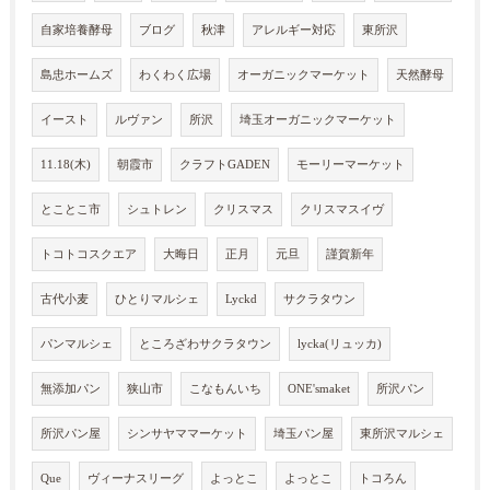
自家培養酵母
ブログ
秋津
アレルギー対応
東所沢
島忠ホームズ
わくわく広場
オーガニックマーケット
天然酵母
イースト
ルヴァン
所沢
埼玉オーガニックマーケット
11.18(木)
朝霞市
クラフトGADEN
モーリーマーケット
とことこ市
シュトレン
クリスマス
クリスマスイヴ
トコトコスクエア
大晦日
正月
元旦
謹賀新年
古代小麦
ひとりマルシェ
Lyckd
サクラタウン
パンマルシェ
ところざわサクラタウン
lycka(リュッカ)
無添加パン
狭山市
こなもんいち
ONE'smaket
所沢パン
所沢パン屋
シンサヤママーケット
埼玉パン屋
東所沢マルシェ
Que
ヴィーナスリーグ
よっとこ
よっとこ
トコろん