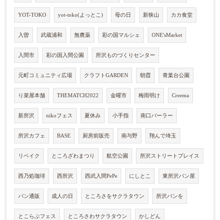
YOT-TOKO
yot-toko(よっとこ)
母の日
新狭山
カカ食堂
入曽
武蔵浦和
無農薬
彩の国マルシェ
ONE'sMarket
入間市
彩の国入間公園
所沢ものづくりセンター
元町コミュニティ広場
クラフトGARDEN
朝霞
青葉台公園
り菜屋本舗
THEMATCH2022
金曜市
梅雨明け
Creema
新所沢
nikoフェス
夏休み
小手指
南口パーラー
所沢カフェ
BASE
厨房前販売
南与野
翔んで埼玉
リベイク
ところざわまつり
航空公園
所沢ストリートプレイス
西乃処珈琲
西所沢
西武入間PePe
にしとこ
東所沢パン屋
パン通販
成人の日
ところさをサクラタウン
所沢パンを
とこらぶフェス
ところさわサクラタウン
かしどん