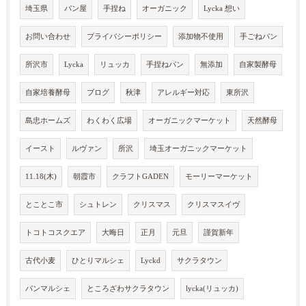
埼玉県
パン屋
手捏ね
オーガニック
Lycka 想い
お問い合わせ
プライバシーポリシー
添加物不使用
手ごねパン
所沢市
Lycka
リュッカ
手捏ねパン
無添加
自家製酵母
自家培養酵母
ブログ
秋津
アレルギー対応
東所沢
島忠ホームズ
わくわく広場
オーガニックマーケット
天然酵母
イースト
ルヴァン
所沢
埼玉オーガニックマーケット
11.18(木)
朝霞市
クラフトGADEN
モーリーマーケット
とことこ市
シュトレン
クリスマス
クリスマスイヴ
トコトコスクエア
大晦日
正月
元旦
謹賀新年
古代小麦
ひとりマルシェ
Lyckd
サクラタウン
パンマルシェ
ところざわサクラタウン
lycka(リュッカ)