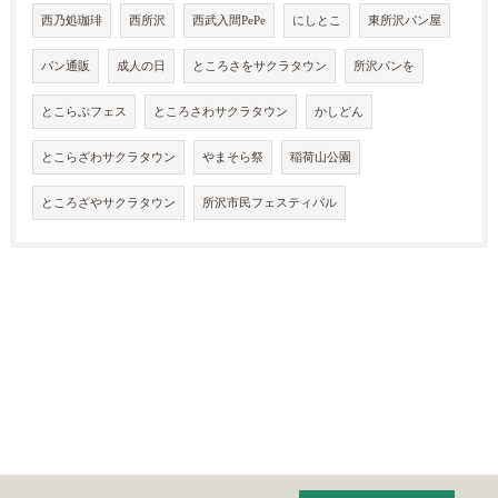
西乃処珈琲
西所沢
西武入間PePe
にしとこ
東所沢パン屋
パン通販
成人の日
ところさをサクラタウン
所沢パンを
とこらぶフェス
ところさわサクラタウン
かしどん
とこらざわサクラタウン
やまそら祭
稲荷山公園
ところざやサクラタウン
所沢市民フェスティバル