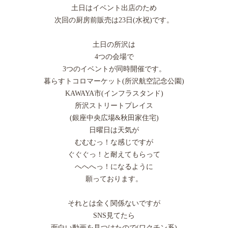
土日はイベント出店のため
次回の厨房前販売は23日(水祝)です。
土日の所沢は
4つの会場で
3つのイベントが同時開催です。
暮らすトコロマーケット(所沢航空記念公園)
KAWAYA市(インフラスタンド)
所沢ストリートプレイス
(銀座中央広場&秋田家住宅)
日曜日は天気が
むむむっ！な感じですが
ぐぐぐっ！と耐えてもらって
へへへっ！になるように
願っております。
それとは全く関係ないですが
SNS見てたら
面白い動画を見つけたので(ワクチン系)