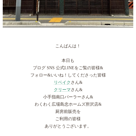
こんばんは！
本日も
ブログ SNS 公式LINEをご覧の皆様&
フォロー&いいね！してくださった皆様
リベイク
さん&
クリーマ
さん&
小手指南口パーラーさん&
わくわく広場島忠ホームズ所沢店&
厨房前販売を
ご利用の皆様
ありがとうございます。