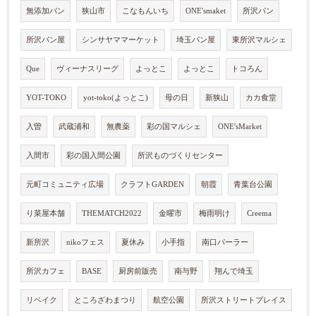
無添加パン
狭山市
こなもんいち
ONE'smaket
所沢パン
所沢パン屋
シンサヤママーケット
埼玉パン屋
東所沢マルシェ
Que
ヴィーナスリーグ
よっとこ
よっとこ
トコろん
YOT-TOKO
yot-toko(よっとこ)
母の日
新狭山
カカ食堂
入曽
武蔵浦和
無農薬
彩の国マルシェ
ONE'sMarket
入間市
彩の国入間公園
所沢ものづくりセンター
元町コミュニティ広場
クラフトGARDEN
朝霞
青葉台公園
り菜屋本舗
THEMATCH2022
金曜市
梅雨明け
Creema
新所沢
nikoフェス
夏休み
小手指
南口パーラー
所沢カフェ
BASE
厨房前販売
南与野
翔んで埼玉
リベイク
ところざわまつり
航空公園
所沢ストリートプレイス