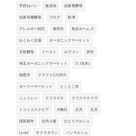
手捏ねパン
無添加
自家製酵母
自家培養酵母
ブログ
秋津
アレルギー対応
東所沢
島忠ホームズ
わくわく広場
オーガニックマーケット
天然酵母
イースト
ルヴァン
所沢
埼玉オーガニックマーケット
11.18(木)
朝霞市
クラフトGADEN
モーリーマーケット
とことこ市
シュトレン
クリスマス
クリスマスイヴ
トコトコスクエア
大晦日
正月
元旦
謹賀新年
古代小麦
ひとりマルシェ
Lyckd
サクラタウン
パンマルシェ