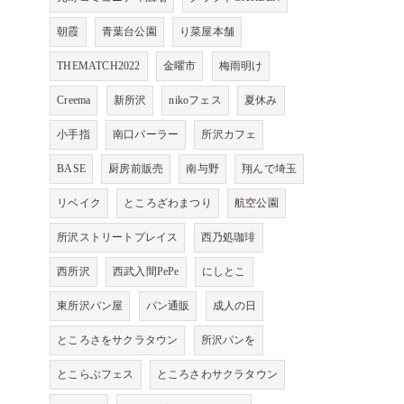
朝霞
青葉台公園
り菜屋本舗
THEMATCH2022
金曜市
梅雨明け
Creema
新所沢
nikoフェス
夏休み
小手指
南口パーラー
所沢カフェ
BASE
厨房前販売
南与野
翔んで埼玉
リベイク
ところざわまつり
航空公園
所沢ストリートプレイス
西乃処珈琲
西所沢
西武入間PePe
にしとこ
東所沢パン屋
パン通販
成人の日
ところさをサクラタウン
所沢パンを
とこらぶフェス
ところさわサクラタウン