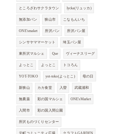
ところざわサクラタウン
lycka(リュッカ)
無添加パン
狭山市
こなもんいち
ONE'smaket
所沢パン
所沢パン屋
シンサヤママーケット
埼玉パン屋
東所沢マルシェ
Que
ヴィーナスリーグ
よっとこ
よっとこ
トコろん
YOT-TOKO
yot-toko(よっとこ)
母の日
新狭山
カカ食堂
入曽
武蔵浦和
無農薬
彩の国マルシェ
ONE'sMarket
入間市
彩の国入間公園
所沢ものづくりセンター
元町コミュニティ広場
クラフトGARDEN