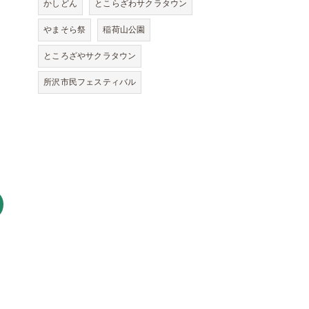
かしどん
とこらざわサクラタウン
やまそら祭
稲荷山公園
ところざやサクラタウン
所沢市民フェスティバル