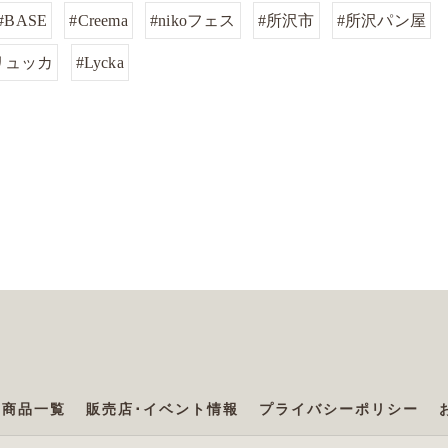
#BASE
#Creema
#nikoフェス
#所沢市
#所沢パン屋
リュッカ
#Lycka
商品一覧
販売店･イベント情報
プライバシーポリシー