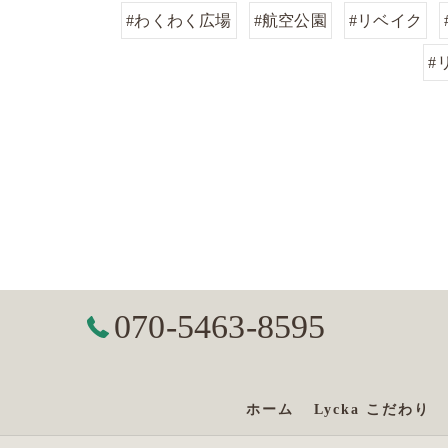
#わくわく広場
#航空公園
#リベイク
#
070-5463-8595
ホーム
Lycka こだわり