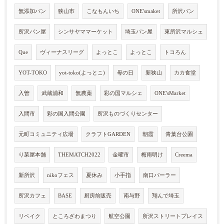
無添加パン
狭山市
こなもんいち
ONE'smaket
所沢パン
所沢パン屋
シンサヤママーケット
埼玉パン屋
東所沢マルシェ
Que
ヴィーナスリーグ
よっとこ
よっとこ
トコろん
YOT-TOKO
yot-toko(よっとこ)
母の日
新狭山
カカ食堂
入曽
武蔵浦和
無農薬
彩の国マルシェ
ONE'sMarket
入間市
彩の国入間公園
所沢ものづくりセンター
元町コミュニティ広場
クラフトGARDEN
朝霞
青葉台公園
り菜屋本舗
THEMATCH2022
金曜市
梅雨明け
Creema
新所沢
nikoフェス
夏休み
小手指
南口パーラー
所沢カフェ
BASE
厨房前販売
南与野
翔んで埼玉
リベイク
ところざわまつり
航空公園
所沢ストリートプレイス