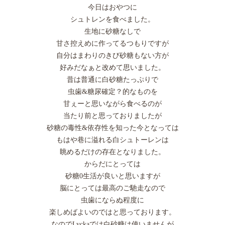
今日はおやつに
シュトレンを食べました。
生地に砂糖なしで
甘さ控えめに作ってるつもりですが
自分はまわりのきび砂糖もない方が
好みだなぁと改めて思いました。
昔は普通に白砂糖たっぷりで
虫歯&糖尿確定？的なものを
甘ぇーと思いながら食べるのが
当たり前と思っておりましたが
砂糖の毒性&依存性を知った今となっては
もはや巷に溢れる白シュトーレンは
眺めるだけの存在となりました。
からだにとっては
砂糖0生活が良いと思いますが
脳にとっては最高のご馳走なので
虫歯にならぬ程度に
楽しめばよいのではと思っております。
なのでLyckaでは白砂糖は使いませんが