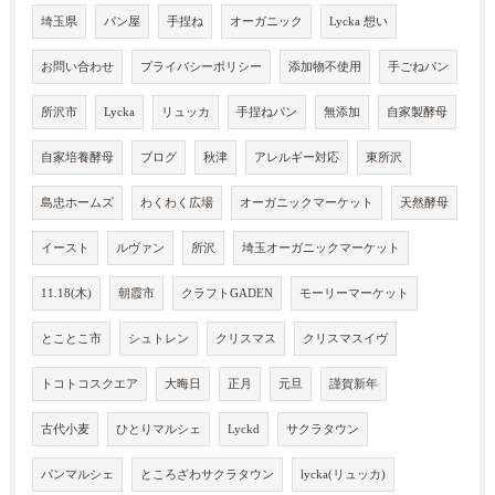
埼玉県
パン屋
手捏ね
オーガニック
Lycka 想い
お問い合わせ
プライバシーポリシー
添加物不使用
手ごねパン
所沢市
Lycka
リュッカ
手捏ねパン
無添加
自家製酵母
自家培養酵母
ブログ
秋津
アレルギー対応
東所沢
島忠ホームズ
わくわく広場
オーガニックマーケット
天然酵母
イースト
ルヴァン
所沢
埼玉オーガニックマーケット
11.18(木)
朝霞市
クラフトGADEN
モーリーマーケット
とことこ市
シュトレン
クリスマス
クリスマスイヴ
トコトコスクエア
大晦日
正月
元旦
謹賀新年
古代小麦
ひとりマルシェ
Lyckd
サクラタウン
パンマルシェ
ところざわサクラタウン
lycka(リュッカ)