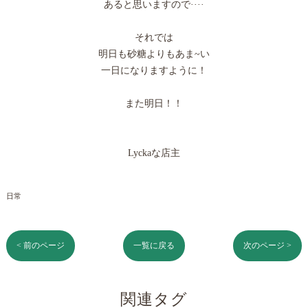
あると思いますので····
それでは
明日も砂糖よりもあま~い
一日になりますように！
また明日！！
Lyckaな店主
日常
< 前のページ
一覧に戻る
次のページ >
関連タグ