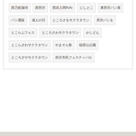
西乃処珈琲
西所沢
西武入間PePe
にしとこ
東所沢パン屋
パン通販
成人の日
ところさをサクラタウン
所沢パンを
とこらぶフェス
ところさわサクラタウン
かしどん
とこらざわサクラタウン
やまそら祭
稲荷山公園
ところざやサクラタウン
所沢市民フェスティバル