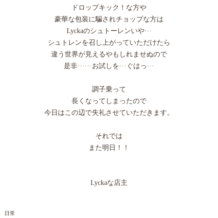
ドロップキック！な方や
豪華な包装に騙されチョップな方は
Lyckaのシュトーレンいや···
シュトレンを召し上がっていただけたら
違う世界が見えるやもしれませぬので
是非······お試しを···ぐはっ···
調子乗って
長くなってしまったので
今日はこの辺で失礼させていただきます。
それでは
また明日！！
Lyckaな店主
日常