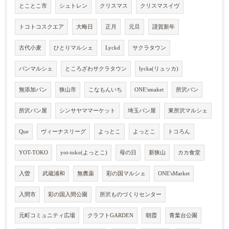
とことこ市
シュトレン
クリスマス
クリスマスイヴ
トコトコスクエア
大晦日
正月
元旦
謹賀新年
古代小麦
ひとりマルシェ
Lyckd
サクラタウン
パンマルシェ
ところざわサクラタウン
lycka(リュッカ)
無添加パン
狭山市
こなもんいち
ONE'smaket
所沢パン
所沢パン屋
シンサヤママーケット
埼玉パン屋
東所沢マルシェ
Que
ヴィーナスリーグ
よっとこ
よっとこ
トコろん
YOT-TOKO
yot-toko(よっとこ)
母の日
新狭山
カカ食堂
入曽
武蔵浦和
無農薬
彩の国マルシェ
ONE'sMarket
入間市
彩の国入間公園
所沢ものづくりセンター
元町コミュニティ広場
クラフトGARDEN
朝霞
青葉台公園