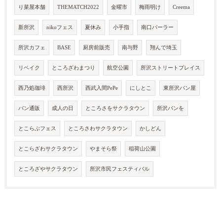
り菜屋本舗
THEMATCH2022
金曜市
梅雨明け
Creema
新所沢
nikoフェス
夏休み
小手指
南口パーラー
所沢カフェ
BASE
厨房前販売
南与野
翔んで埼玉
リベイク
ところざわまつり
航空公園
所沢ストリートプレイス
西乃処珈琲
西所沢
西武入間PePe
にしとこ
東所沢パン屋
パン通販
成人の日
ところさをサクラタウン
所沢パンを
とこらぶフェス
ところさわサクラタウン
かしどん
とこらざわサクラタウン
やまそら祭
稲荷山公園
ところざやサクラタウン
所沢市民フェスティバル