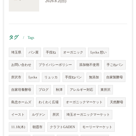
2026.8.2(日)
タグ
Tags
埼玉県
パン屋
手捏ね
オーガニック
Lycka 想い
お問い合わせ
プライバシーポリシー
添加物不使用
手ごねパン
所沢市
Lycka
リュッカ
手捏ねパン
無添加
自家製酵母
自家培養酵母
ブログ
秋津
アレルギー対応
東所沢
島忠ホームズ
わくわく広場
オーガニックマーケット
天然酵母
イースト
ルヴァン
所沢
埼玉オーガニックマーケット
11.18(木)
朝霞市
クラフトGADEN
モーリーマーケット