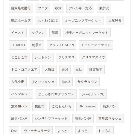
自家培養酵母
ブログ
秋津
アレルギー対応
東所沢
島忠ホームズ
わくわく広場
オーガニックマーケット
天然酵母
イースト
ルヴァン
所沢
埼玉オーガニックマーケット
11.18(木)
朝霞市
クラフトGADEN
モーリーマーケット
とことこ市
シュトレン
クリスマス
クリスマスイヴ
トコトコスクエア
大晦日
正月
元旦
謹賀新年
古代小麦
ひとりマルシェ
Lyckd
サクラタウン
パンマルシェ
ところざわサクラタウン
lycka(リュッカ)
無添加パン
狭山市
こなもんいち
ONE'smaket
所沢パン
所沢パン屋
シンサヤママーケット
埼玉パン屋
東所沢マルシェ
Que
ヴィーナスリーグ
よっとこ
よっとこ
トコろん