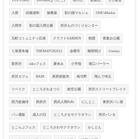
YOT-TOKO
yot-toko(よっとこ)
母の日
新狭山
カカ食堂
入曽
武蔵浦和
無農薬
彩の国マルシェ
ONE'sMarket
入間市
彩の国入間公園
所沢ものづくりセンター
元町コミュニティ広場
クラフトGARDEN
朝霞
青葉台公園
り菜屋本舗
THEMATCH2022
金曜市
梅雨明け
Creema
新所沢
nikoフェス
夏休み
小手指
南口パーラー
所沢カフェ
BASE
厨房前販売
南与野
翔んで埼玉
リベイク
ところざわまつり
航空公園
所沢ストリートプレイス
西乃処珈琲
西所沢
西武入間PePe
にしとこ
東所沢パン屋
パン通販
成人の日
ところさをサクラタウン
所沢パンを
とこらぶフェス
ところさわサクラタウン
かしどん