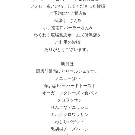
フォロー&いいね！してくださった皆様
ご予約にでご購入&
秋津Queさん&
小手指南口パーラーさん&
わくわく広場島忠ホームズ所沢店を
ご利用の皆様
ありがとうございます。
明日は
厨房前販売ひとりマルシェです。
メニューは···
春よ恋100%ハードトースト
オーガニックレーズン食パン
クロワッサン
りんごなデニッシュ
ミルククロワッサン
ねじりバゲット
黒胡椒チーズバトン