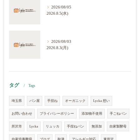
2026/08/05
2026.8.5(水)
2026/08/03
2026.8.3(月)
タグ
Tags
埼玉県
パン屋
手捏ね
オーガニック
Lycka 想い
お問い合わせ
プライバシーポリシー
添加物不使用
手ごねパン
所沢市
Lycka
リュッカ
手捏ねパン
無添加
自家製酵母
自家培養酵母
ブログ
秋津
アレルギー対応
東所沢