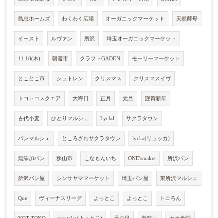
島忠ホームズ
わくわく広場
オーガニックマーケット
天然酵母
イースト
ルヴァン
所沢
埼玉オーガニックマーケット
11.18(木)
朝霞市
クラフトGADEN
モーリーマーケット
とことこ市
シュトレン
クリスマス
クリスマスイヴ
トコトコスクエア
大晦日
正月
元旦
謹賀新年
古代小麦
ひとりマルシェ
Lyckd
サクラタウン
パンマルシェ
ところざわサクラタウン
lycka(リュッカ)
無添加パン
狭山市
こなもんいち
ONE'smaket
所沢パン
所沢パン屋
シンサヤママーケット
埼玉パン屋
東所沢マルシェ
Que
ヴィーナスリーグ
よっとこ
よっとこ
トコろん