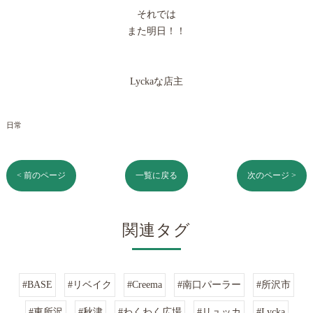
それでは
また明日！！
Lyckaな店主
日常
< 前のページ
一覧に戻る
次のページ >
関連タグ
#BASE
#リベイク
#Creema
#南口パーラー
#所沢市
#東所沢
#秋津
#わくわく広場
#リュッカ
#Lycka