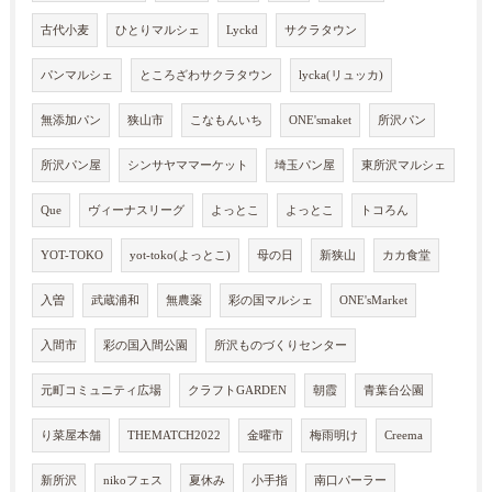
古代小麦
ひとりマルシェ
Lyckd
サクラタウン
パンマルシェ
ところざわサクラタウン
lycka(リュッカ)
無添加パン
狭山市
こなもんいち
ONE'smaket
所沢パン
所沢パン屋
シンサヤママーケット
埼玉パン屋
東所沢マルシェ
Que
ヴィーナスリーグ
よっとこ
よっとこ
トコろん
YOT-TOKO
yot-toko(よっとこ)
母の日
新狭山
カカ食堂
入曽
武蔵浦和
無農薬
彩の国マルシェ
ONE'sMarket
入間市
彩の国入間公園
所沢ものづくりセンター
元町コミュニティ広場
クラフトGARDEN
朝霞
青葉台公園
り菜屋本舗
THEMATCH2022
金曜市
梅雨明け
Creema
新所沢
nikoフェス
夏休み
小手指
南口パーラー