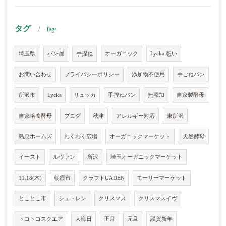
タグ
Tags
埼玉県
パン屋
手捏ね
オーガニック
Lycka 想い
お問い合わせ
プライバシーポリシー
添加物不使用
手ごねパン
所沢市
Lycka
リュッカ
手捏ねパン
無添加
自家製酵母
自家培養酵母
ブログ
秋津
アレルギー対応
東所沢
島忠ホームズ
わくわく広場
オーガニックマーケット
天然酵母
イースト
ルヴァン
所沢
埼玉オーガニックマーケット
11.18(木)
朝霞市
クラフトGADEN
モーリーマーケット
とことこ市
シュトレン
クリスマス
クリスマスイヴ
トコトコスクエア
大晦日
正月
元旦
謹賀新年