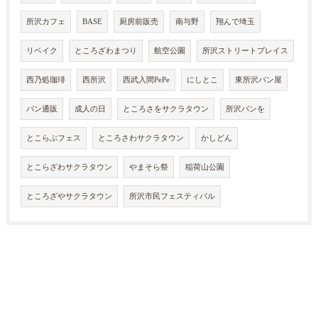
所沢カフェ
BASE
厨房前販売
南与野
翔んで埼玉
リベイク
ところざわまつり
航空公園
所沢ストリートプレイス
西乃処珈琲
西所沢
西武入間PePe
にしとこ
東所沢パン屋
パン通販
成人の日
ところさをサクラタウン
所沢パンを
とこらぶフェス
ところさわサクラタウン
かしどん
とこらざわサクラタウン
やまそら祭
稲荷山公園
ところざやサクラタウン
所沢市民フェスティバル