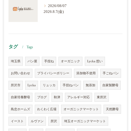
2026/08/07
2026.8.7(金)
タグ
Tags
埼玉県
パン屋
手捏ね
オーガニック
Lycka 想い
お問い合わせ
プライバシーポリシー
添加物不使用
手ごねパン
所沢市
Lycka
リュッカ
手捏ねパン
無添加
自家製酵母
自家培養酵母
ブログ
秋津
アレルギー対応
東所沢
島忠ホームズ
わくわく広場
オーガニックマーケット
天然酵母
イースト
ルヴァン
所沢
埼玉オーガニックマーケット