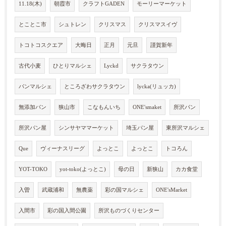
11.18(木)
朝霞市
クラフトGADEN
モーリーマーケット
とことこ市
シュトレン
クリスマス
クリスマスイヴ
トコトコスクエア
大晦日
正月
元旦
謹賀新年
古代小麦
ひとりマルシェ
Lyckd
サクラタウン
パンマルシェ
ところざわサクラタウン
lycka(リュッカ)
無添加パン
狭山市
こなもんいち
ONE'smaket
所沢パン
所沢パン屋
シンサヤママーケット
埼玉パン屋
東所沢マルシェ
Que
ヴィーナスリーグ
よっとこ
よっとこ
トコろん
YOT-TOKO
yot-toko(よっとこ)
母の日
新狭山
カカ食堂
入曽
武蔵浦和
無農薬
彩の国マルシェ
ONE'sMarket
入間市
彩の国入間公園
所沢ものづくりセンター