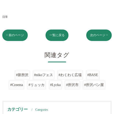
日常
< 前のページ
一覧に戻る
次のページ >
関連タグ
#新所沢
#nikoフェス
#わくわく広場
#BASE
#Creema
#リュッカ
#Lycka
#所沢市
#所沢パン屋
カテゴリー
Categories