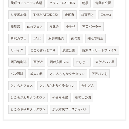
元町コミュニティ広場
クラフトGARDEN
朝霞
青葉台公園
り菜屋本舗
THEMATCH2022
金曜市
梅雨明け
Creema
新所沢
nikoフェス
夏休み
小手指
南口パーラー
所沢カフェ
BASE
厨房前販売
南与野
翔んで埼玉
リベイク
ところざわまつり
航空公園
所沢ストリートプレイス
西乃処珈琲
西所沢
西武入間PePe
にしとこ
東所沢パン屋
パン通販
成人の日
ところさをサクラタウン
所沢パンを
とこらぶフェス
ところさわサクラタウン
かしどん
とこらざわサクラタウン
やまそら祭
稲荷山公園
ところざやサクラタウン
所沢市民フェスティバル