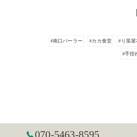
#南口パーラー
#カカ食堂
#り菜屋
#手捏
070-5463-8595