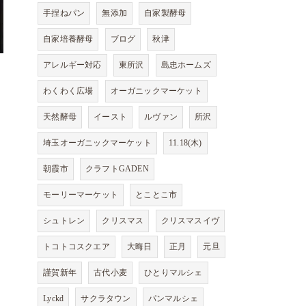
手捏ねパン
無添加
自家製酵母
自家培養酵母
ブログ
秋津
アレルギー対応
東所沢
島忠ホームズ
わくわく広場
オーガニックマーケット
天然酵母
イースト
ルヴァン
所沢
埼玉オーガニックマーケット
11.18(木)
朝霞市
クラフトGADEN
モーリーマーケット
とことこ市
シュトレン
クリスマス
クリスマスイヴ
トコトコスクエア
大晦日
正月
元旦
謹賀新年
古代小麦
ひとりマルシェ
Lyckd
サクラタウン
パンマルシェ