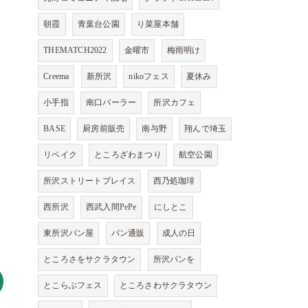
朝霞
青葉台公園
り菜屋本舗
THEMATCH2022
金曜市
梅雨明け
Creema
新所沢
nikoフェス
夏休み
小手指
南口パーラー
所沢カフェ
BASE
厨房前販売
南与野
翔んで埼玉
リベイク
ところざわまつり
航空公園
所沢ストリートプレイス
西乃処珈琲
西所沢
西武入間PePe
にしとこ
東所沢パン屋
パン通販
成人の日
ところさをサクラタウン
所沢パンを
とこらぶフェス
ところさわサクラタウン