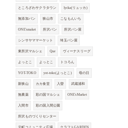
ところざわサクラタウン
lycka(リュッカ)
無添加パン
狭山市
こなもんいち
ONE'smaket
所沢パン
所沢パン屋
シンサヤママーケット
埼玉パン屋
東所沢マルシェ
Que
ヴィーナスリーグ
よっとこ
よっとこ
トコろん
YOT-TOKO
yot-toko(よっとこ)
母の日
新狭山
カカ食堂
入曽
武蔵浦和
無農薬
彩の国マルシェ
ONE'sMarket
入間市
彩の国入間公園
所沢ものづくりセンター
元町コミュニティ広場
クラフトGARDEN