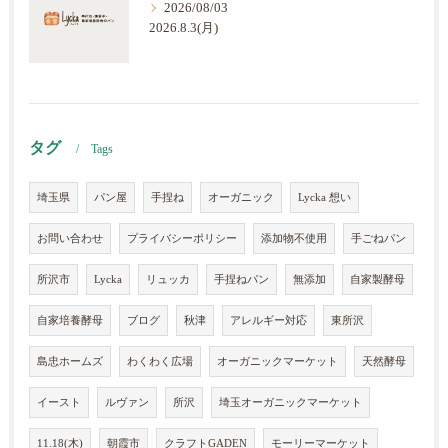
2026/08/03
2026.8.3(月)
タグ
Tags
埼玉県
パン屋
手捏ね
オーガニック
Lycka 想い
お問い合わせ
プライバシーポリシー
添加物不使用
手ごねパン
所沢市
Lycka
リュッカ
手捏ねパン
無添加
自家製酵母
自家培養酵母
ブログ
秋津
アレルギー対応
東所沢
島忠ホームズ
わくわく広場
オーガニックマーケット
天然酵母
イースト
ルヴァン
所沢
埼玉オーガニックマーケット
11.18(木)
朝霞市
クラフトGADEN
モーリーマーケット