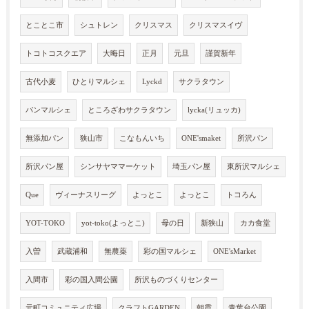
とことこ市
シュトレン
クリスマス
クリスマスイヴ
トコトコスクエア
大晦日
正月
元旦
謹賀新年
古代小麦
ひとりマルシェ
Lyckd
サクラタウン
パンマルシェ
ところざわサクラタウン
lycka(リュッカ)
無添加パン
狭山市
こなもんいち
ONE'smaket
所沢パン
所沢パン屋
シンサヤママーケット
埼玉パン屋
東所沢マルシェ
Que
ヴィーナスリーグ
よっとこ
よっとこ
トコろん
YOT-TOKO
yot-toko(よっとこ)
母の日
新狭山
カカ食堂
入曽
武蔵浦和
無農薬
彩の国マルシェ
ONE'sMarket
入間市
彩の国入間公園
所沢ものづくりセンター
元町コミュニティ広場
クラフトGARDEN
朝霞
青葉台公園