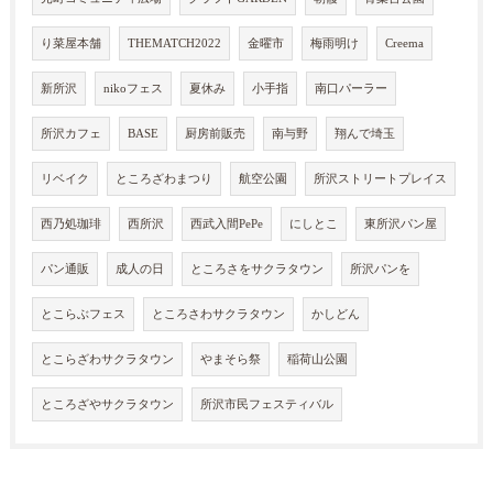
り菜屋本舗
THEMATCH2022
金曜市
梅雨明け
Creema
新所沢
nikoフェス
夏休み
小手指
南口パーラー
所沢カフェ
BASE
厨房前販売
南与野
翔んで埼玉
リベイク
ところざわまつり
航空公園
所沢ストリートプレイス
西乃処珈琲
西所沢
西武入間PePe
にしとこ
東所沢パン屋
パン通販
成人の日
ところさをサクラタウン
所沢パンを
とこらぶフェス
ところさわサクラタウン
かしどん
とこらざわサクラタウン
やまそら祭
稲荷山公園
ところざやサクラタウン
所沢市民フェスティバル