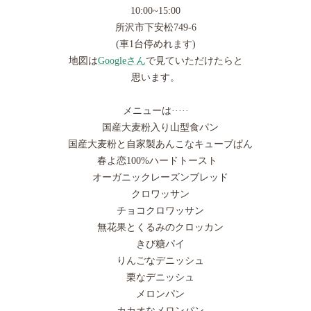
10:00~15:00
所沢市下安松749-6
(車1台停めれます)
地図は
Googleさん
で見ていただけたらと
思います。
メニューは·····
国産大麦粉入り山型食パン
国産大麦粉と自家製あんこなキューブぱん
春よ恋100%ハードトースト
オーガニックレーズンブレッド
クロワッサン
チョコクロワッサン
無花果とくるみのクロッカン
きび糖パイ
りんごなデニッシュ
栗なデニッシュ
メロンパン
カカオなメロンパン