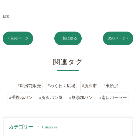
日常
< 前のページ
一覧に戻る
次のページ >
関連タグ
#厨房前販売
#わくわく広場
#所沢市
#東所沢
#手捏ねパン
#所沢パン屋
#無添加パン
#南口パーラー
カテゴリー
Categories