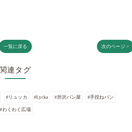
一覧に戻る
次のページ >
関連タグ
#リュッカ
#Lycka
#所沢パン屋
#手捏ねパン
#わくわく広場