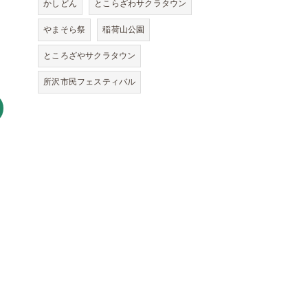
かしどん
とこらざわサクラタウン
やまそら祭
稲荷山公園
ところざやサクラタウン
所沢市民フェスティバル