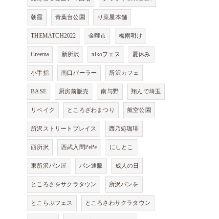
朝霞
青葉台公園
り菜屋本舗
THEMATCH2022
金曜市
梅雨明け
Creema
新所沢
nikoフェス
夏休み
小手指
南口パーラー
所沢カフェ
BASE
厨房前販売
南与野
翔んで埼玉
リベイク
ところざわまつり
航空公園
所沢ストリートプレイス
西乃処珈琲
西所沢
西武入間PePe
にしとこ
東所沢パン屋
パン通販
成人の日
ところさをサクラタウン
所沢パンを
とこらぶフェス
ところさわサクラタウン