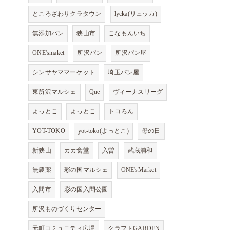
ところざわサクラタウン
lycka(リュッカ)
無添加パン
狭山市
こなもんいち
ONE'smaket
所沢パン
所沢パン屋
シンサヤママーケット
埼玉パン屋
東所沢マルシェ
Que
ヴィーナスリーグ
よっとこ
よっとこ
トコろん
YOT-TOKO
yot-toko(よっとこ)
母の日
新狭山
カカ食堂
入曽
武蔵浦和
無農薬
彩の国マルシェ
ONE'sMarket
入間市
彩の国入間公園
所沢ものづくりセンター
元町コミュニティ広場
クラフトGARDEN