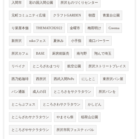
入間市
彩の国入間公園
所沢ものづくりセンター
元町コミュニティ広場
クラフトGARDEN
朝霞
青葉台公園
り菜屋本舗
THEMATCH2022
金曜市
梅雨明け
Creema
新所沢
nikoフェス
夏休み
小手指
南口パーラー
所沢カフェ
BASE
厨房前販売
南与野
翔んで埼玉
リベイク
ところざわまつり
航空公園
所沢ストリートプレイス
西乃処珈琲
西所沢
西武入間PePe
にしとこ
東所沢パン屋
パン通販
成人の日
ところさをサクラタウン
所沢パンを
とこらぶフェス
ところさわサクラタウン
かしどん
とこらざわサクラタウン
やまそら祭
稲荷山公園
ところざやサクラタウン
所沢市民フェスティバル