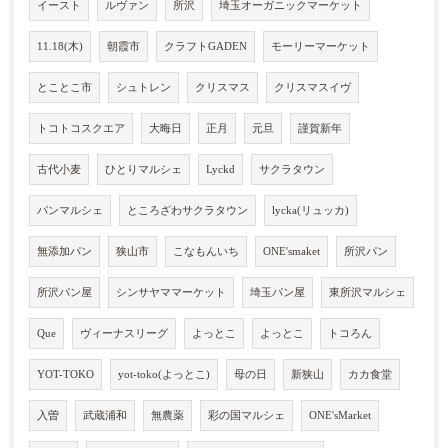
イースト
ルヴァン
所沢
埼玉オーガニックマーケット
11.18(木)
朝霞市
クラフトGADEN
モーリーマーケット
とことこ市
シュトレン
クリスマス
クリスマスイヴ
トコトコスクエア
大晦日
正月
元旦
謹賀新年
古代小麦
ひとりマルシェ
Lyckd
サクラタウン
パンマルシェ
ところざわサクラタウン
lycka(リュッカ)
無添加パン
狭山市
こなもんいち
ONE'smaket
所沢パン
所沢パン屋
シンサヤママーケット
埼玉パン屋
東所沢マルシェ
Que
ヴィーナスリーグ
よっとこ
よっとこ
トコろん
YOT-TOKO
yot-toko(よっとこ)
母の日
新狭山
カカ食堂
入曽
武蔵浦和
無農薬
彩の国マルシェ
ONE'sMarket