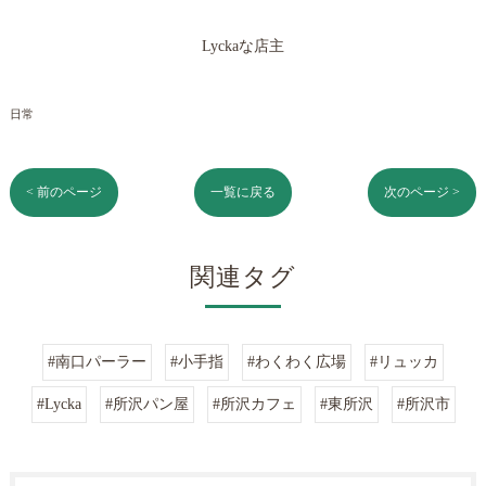
Lyckaな店主
日常
< 前のページ
一覧に戻る
次のページ >
関連タグ
#南口パーラー
#小手指
#わくわく広場
#リュッカ
#Lycka
#所沢パン屋
#所沢カフェ
#東所沢
#所沢市