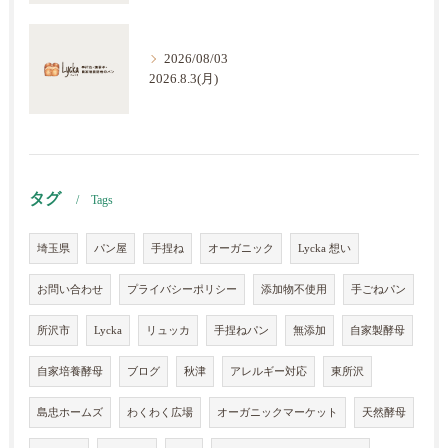
2026/08/03
2026.8.3(月)
タグ
Tags
埼玉県
パン屋
手捏ね
オーガニック
Lycka 想い
お問い合わせ
プライバシーポリシー
添加物不使用
手ごねパン
所沢市
Lycka
リュッカ
手捏ねパン
無添加
自家製酵母
自家培養酵母
ブログ
秋津
アレルギー対応
東所沢
島忠ホームズ
わくわく広場
オーガニックマーケット
天然酵母