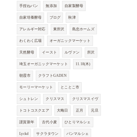
手捏ねパン
無添加
自家製酵母
自家培養酵母
ブログ
秋津
アレルギー対応
東所沢
島忠ホームズ
わくわく広場
オーガニックマーケット
天然酵母
イースト
ルヴァン
所沢
埼玉オーガニックマーケット
11.18(木)
朝霞市
クラフトGADEN
モーリーマーケット
とことこ市
シュトレン
クリスマス
クリスマスイヴ
トコトコスクエア
大晦日
正月
元旦
謹賀新年
古代小麦
ひとりマルシェ
Lyckd
サクラタウン
パンマルシェ