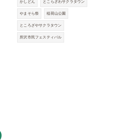
かしどん
とこらざわサクラタウン
やまそら祭
稲荷山公園
ところざやサクラタウン
所沢市民フェスティバル