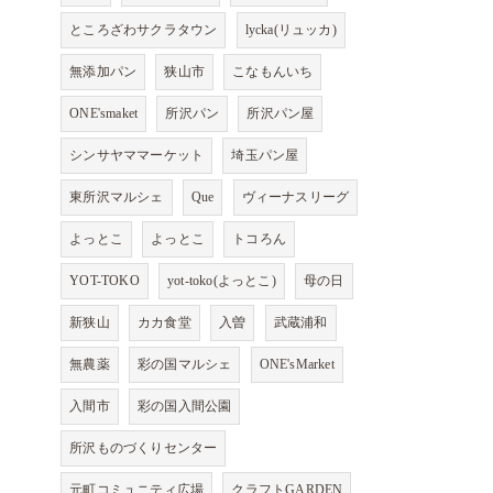
ところざわサクラタウン
lycka(リュッカ)
無添加パン
狭山市
こなもんいち
ONE'smaket
所沢パン
所沢パン屋
シンサヤママーケット
埼玉パン屋
東所沢マルシェ
Que
ヴィーナスリーグ
よっとこ
よっとこ
トコろん
YOT-TOKO
yot-toko(よっとこ)
母の日
新狭山
カカ食堂
入曽
武蔵浦和
無農薬
彩の国マルシェ
ONE'sMarket
入間市
彩の国入間公園
所沢ものづくりセンター
元町コミュニティ広場
クラフトGARDEN