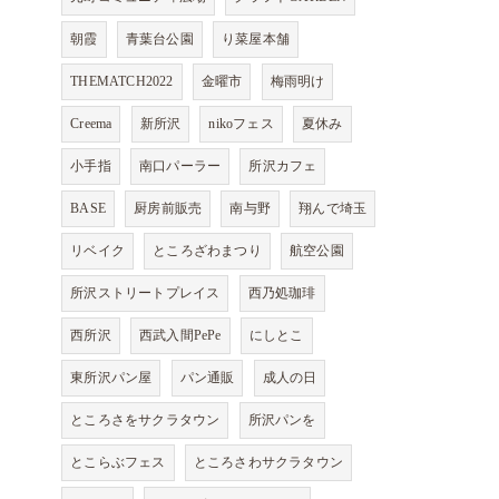
朝霞
青葉台公園
り菜屋本舗
THEMATCH2022
金曜市
梅雨明け
Creema
新所沢
nikoフェス
夏休み
小手指
南口パーラー
所沢カフェ
BASE
厨房前販売
南与野
翔んで埼玉
リベイク
ところざわまつり
航空公園
所沢ストリートプレイス
西乃処珈琲
西所沢
西武入間PePe
にしとこ
東所沢パン屋
パン通販
成人の日
ところさをサクラタウン
所沢パンを
とこらぶフェス
ところさわサクラタウン