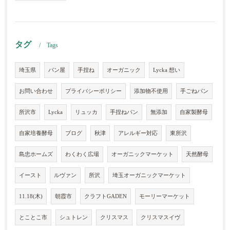
タグ
Tags
埼玉県
パン屋
手捏ね
オーガニック
Lycka 想い
お問い合わせ
プライバシーポリシー
添加物不使用
手ごねパン
所沢市
Lycka
リュッカ
手捏ねパン
無添加
自家製酵母
自家培養酵母
ブログ
秋津
アレルギー対応
東所沢
島忠ホームズ
わくわく広場
オーガニックマーケット
天然酵母
イースト
ルヴァン
所沢
埼玉オーガニックマーケット
11.18(木)
朝霞市
クラフトGADEN
モーリーマーケット
とことこ市
シュトレン
クリスマス
クリスマスイヴ