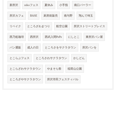
新所沢
nikoフェス
夏休み
小手指
南口パーラー
所沢カフェ
BASE
厨房前販売
南与野
翔んで埼玉
リベイク
ところざわまつり
航空公園
所沢ストリートプレイス
西乃処珈琲
西所沢
西武入間PePe
にしとこ
東所沢パン屋
パン通販
成人の日
ところさをサクラタウン
所沢パンを
とこらぶフェス
ところさわサクラタウン
かしどん
とこらざわサクラタウン
やまそら祭
稲荷山公園
ところざやサクラタウン
所沢市民フェスティバル