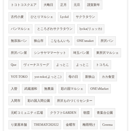
トコトコスクエア
大晦日
正月
元旦
謹賀新年
古代小麦
ひとりマルシェ
Lyckd
サクラタウン
パンマルシェ
ところざわサクラタウン
lycka(リュッカ)
無添加パン
狭山市
こなもんいち
ONE'smaket
所沢パン
所沢パン屋
シンサヤママーケット
埼玉パン屋
東所沢マルシェ
Que
ヴィーナスリーグ
よっとこ
よっとこ
トコろん
YOT-TOKO
yot-toko(よっとこ)
母の日
新狭山
カカ食堂
入曽
武蔵浦和
無農薬
彩の国マルシェ
ONE'sMarket
入間市
彩の国入間公園
所沢ものづくりセンター
元町コミュニティ広場
クラフトGARDEN
朝霞
青葉台公園
り菜屋本舗
THEMATCH2022
金曜市
梅雨明け
Creema