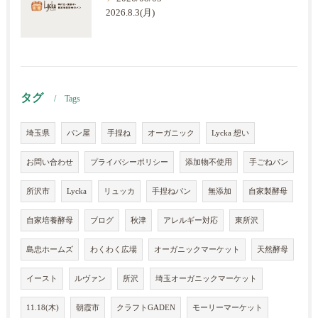
2026.8.3(月)
タグ
Tags
埼玉県
パン屋
手捏ね
オーガニック
Lycka 想い
お問い合わせ
プライバシーポリシー
添加物不使用
手ごねパン
所沢市
Lycka
リュッカ
手捏ねパン
無添加
自家製酵母
自家培養酵母
ブログ
秋津
アレルギー対応
東所沢
島忠ホームズ
わくわく広場
オーガニックマーケット
天然酵母
イースト
ルヴァン
所沢
埼玉オーガニックマーケット
11.18(木)
朝霞市
クラフトGADEN
モーリーマーケット