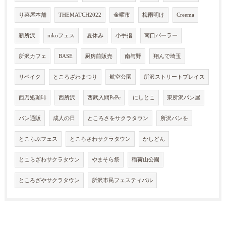
り菜屋本舗
THEMATCH2022
金曜市
梅雨明け
Creema
新所沢
nikoフェス
夏休み
小手指
南口パーラー
所沢カフェ
BASE
厨房前販売
南与野
翔んで埼玉
リベイク
ところざわまつり
航空公園
所沢ストリートプレイス
西乃処珈琲
西所沢
西武入間PePe
にしとこ
東所沢パン屋
パン通販
成人の日
ところさをサクラタウン
所沢パンを
とこらぶフェス
ところさわサクラタウン
かしどん
とこらざわサクラタウン
やまそら祭
稲荷山公園
ところざやサクラタウン
所沢市民フェスティバル