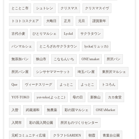
とことこ市
シュトレン
クリスマス
クリスマスイヴ
トコトコスクエア
大晦日
正月
元旦
謹賀新年
古代小麦
ひとりマルシェ
Lyckd
サクラタウン
パンマルシェ
ところざわサクラタウン
lycka(リュッカ)
無添加パン
狭山市
こなもんいち
ONE'smaket
所沢パン
所沢パン屋
シンサヤママーケット
埼玉パン屋
東所沢マルシェ
Que
ヴィーナスリーグ
よっとこ
よっとこ
トコろん
YOT-TOKO
yot-toko(よっとこ)
母の日
新狭山
カカ食堂
入曽
武蔵浦和
無農薬
彩の国マルシェ
ONE'sMarket
入間市
彩の国入間公園
所沢ものづくりセンター
元町コミュニティ広場
クラフトGARDEN
朝霞
青葉台公園