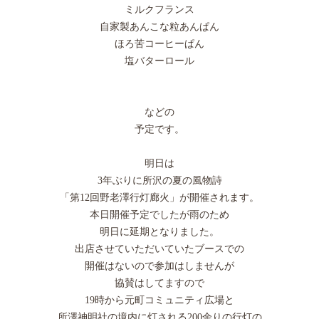
ミルクフランス
自家製あんこな粒あんぱん
ほろ苦コーヒーぱん
塩バターロール
などの
予定です。
明日は
3年ぶりに所沢の夏の風物詩
「第12回野老澤行灯廊火」が開催されます。
本日開催予定でしたが雨のため
明日に延期となりました。
出店させていただいていたブースでの
開催はないので参加はしませんが
協賛はしてますので
19時から元町コミュニティ広場と
所澤神明社の境内に灯される200余りの行灯の