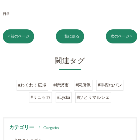
日常
< 前のページ
一覧に戻る
次のページ >
関連タグ
#わくわく広場
#所沢市
#東所沢
#手捏ねパン
#リュッカ
#Lycka
#ひとりマルシェ
カテゴリー
Categories