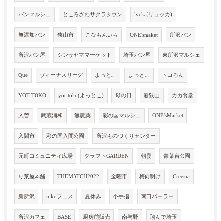
パンマルシェ
ところざわサクラタウン
lycka(リュッカ)
無添加パン
狭山市
こなもんいち
ONE'smaket
所沢パン
所沢パン屋
シンサヤママーケット
埼玉パン屋
東所沢マルシェ
Que
ヴィーナスリーグ
よっとこ
よっとこ
トコろん
YOT-TOKO
yot-toko(よっとこ)
母の日
新狭山
カカ食堂
入曽
武蔵浦和
無農薬
彩の国マルシェ
ONE'sMarket
入間市
彩の国入間公園
所沢ものづくりセンター
元町コミュニティ広場
クラフトGARDEN
朝霞
青葉台公園
り菜屋本舗
THEMATCH2022
金曜市
梅雨明け
Creema
新所沢
nikoフェス
夏休み
小手指
南口パーラー
所沢カフェ
BASE
厨房前販売
南与野
翔んで埼玉