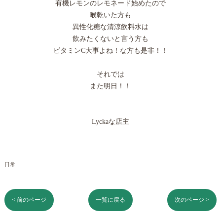
有機レモンのレモネード始めたので
喉乾いた方も
異性化糖な清涼飲料水は
飲みたくないと言う方も
ビタミンC大事よね！な方も是非！！
それでは
また明日！！
Lyckaな店主
日常
< 前のページ
一覧に戻る
次のページ >