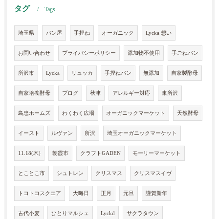
タグ
Tags
埼玉県
パン屋
手捏ね
オーガニック
Lycka 想い
お問い合わせ
プライバシーポリシー
添加物不使用
手ごねパン
所沢市
Lycka
リュッカ
手捏ねパン
無添加
自家製酵母
自家培養酵母
ブログ
秋津
アレルギー対応
東所沢
島忠ホームズ
わくわく広場
オーガニックマーケット
天然酵母
イースト
ルヴァン
所沢
埼玉オーガニックマーケット
11.18(木)
朝霞市
クラフトGADEN
モーリーマーケット
とことこ市
シュトレン
クリスマス
クリスマスイヴ
トコトコスクエア
大晦日
正月
元旦
謹賀新年
古代小麦
ひとりマルシェ
Lyckd
サクラタウン