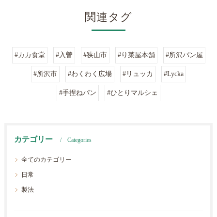
関連タグ
#カカ食堂
#入曽
#狭山市
#り菜屋本舗
#所沢パン屋
#所沢市
#わくわく広場
#リュッカ
#Lycka
#手捏ねパン
#ひとりマルシェ
カテゴリー
Categories
全てのカテゴリー
日常
製法