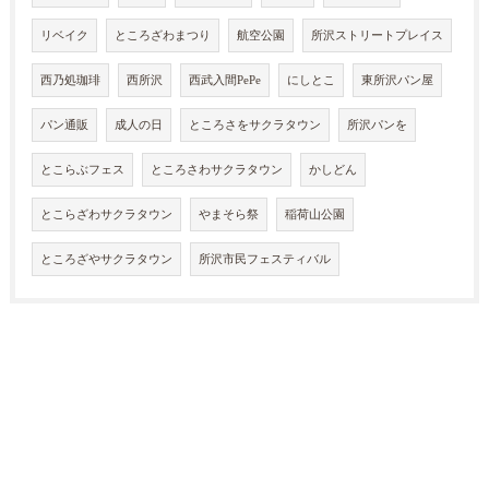
リベイク
ところざわまつり
航空公園
所沢ストリートプレイス
西乃処珈琲
西所沢
西武入間PePe
にしとこ
東所沢パン屋
パン通販
成人の日
ところさをサクラタウン
所沢パンを
とこらぶフェス
ところさわサクラタウン
かしどん
とこらざわサクラタウン
やまそら祭
稲荷山公園
ところざやサクラタウン
所沢市民フェスティバル