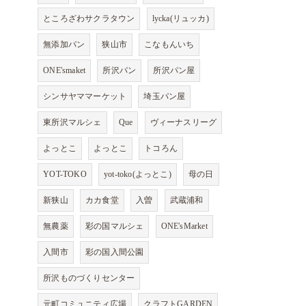
ところざわサクラタウン
lycka(リュッカ)
無添加パン
狭山市
こなもんいち
ONE'smaket
所沢パン
所沢パン屋
シンサヤママーケット
埼玉パン屋
東所沢マルシェ
Que
ヴィーナスリーグ
よっとこ
よっとこ
トコろん
YOT-TOKO
yot-toko(よっとこ)
母の日
新狭山
カカ食堂
入曽
武蔵浦和
無農薬
彩の国マルシェ
ONE'sMarket
入間市
彩の国入間公園
所沢ものづくりセンター
元町コミュニティ広場
クラフトGARDEN