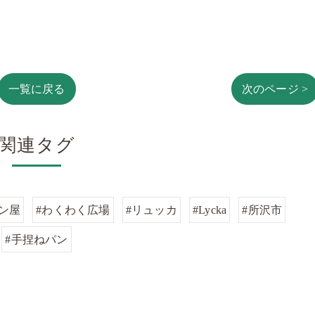
一覧に戻る
次のページ >
関連タグ
ン屋
#わくわく広場
#リュッカ
#Lycka
#所沢市
#手捏ねパン