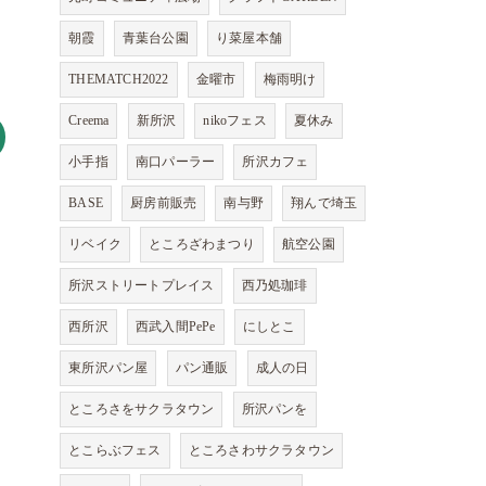
朝霞
青葉台公園
り菜屋本舗
THEMATCH2022
金曜市
梅雨明け
Creema
新所沢
nikoフェス
夏休み
小手指
南口パーラー
所沢カフェ
BASE
厨房前販売
南与野
翔んで埼玉
リベイク
ところざわまつり
航空公園
所沢ストリートプレイス
西乃処珈琲
西所沢
西武入間PePe
にしとこ
東所沢パン屋
パン通販
成人の日
ところさをサクラタウン
所沢パンを
とこらぶフェス
ところさわサクラタウン