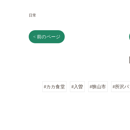
日常
< 前のページ
#カカ食堂
#入曽
#狭山市
#所沢パ