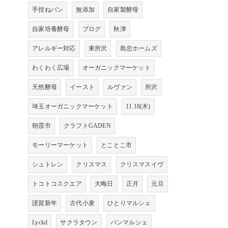
手捏ねパン
無添加
自家製酵母
自家培養酵母
ブログ
秋津
アレルギー対応
東所沢
島忠ホームズ
わくわく広場
オーガニックマーケット
天然酵母
イースト
ルヴァン
所沢
埼玉オーガニックマーケット
11.18(木)
朝霞市
クラフトGADEN
モーリーマーケット
とことこ市
シュトレン
クリスマス
クリスマスイヴ
トコトコスクエア
大晦日
正月
元旦
謹賀新年
古代小麦
ひとりマルシェ
Lyckd
サクラタウン
パンマルシェ