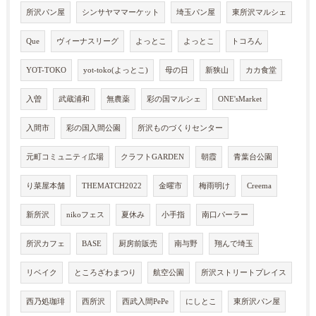
所沢パン屋
シンサヤママーケット
埼玉パン屋
東所沢マルシェ
Que
ヴィーナスリーグ
よっとこ
よっとこ
トコろん
YOT-TOKO
yot-toko(よっとこ)
母の日
新狭山
カカ食堂
入曽
武蔵浦和
無農薬
彩の国マルシェ
ONE'sMarket
入間市
彩の国入間公園
所沢ものづくりセンター
元町コミュニティ広場
クラフトGARDEN
朝霞
青葉台公園
り菜屋本舗
THEMATCH2022
金曜市
梅雨明け
Creema
新所沢
nikoフェス
夏休み
小手指
南口パーラー
所沢カフェ
BASE
厨房前販売
南与野
翔んで埼玉
リベイク
ところざわまつり
航空公園
所沢ストリートプレイス
西乃処珈琲
西所沢
西武入間PePe
にしとこ
東所沢パン屋