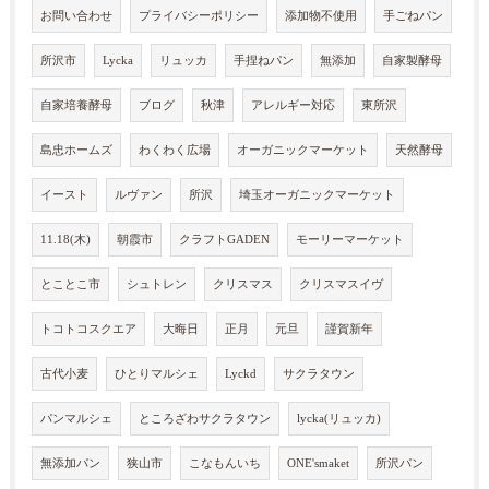
お問い合わせ
プライバシーポリシー
添加物不使用
手ごねパン
所沢市
Lycka
リュッカ
手捏ねパン
無添加
自家製酵母
自家培養酵母
ブログ
秋津
アレルギー対応
東所沢
島忠ホームズ
わくわく広場
オーガニックマーケット
天然酵母
イースト
ルヴァン
所沢
埼玉オーガニックマーケット
11.18(木)
朝霞市
クラフトGADEN
モーリーマーケット
とことこ市
シュトレン
クリスマス
クリスマスイヴ
トコトコスクエア
大晦日
正月
元旦
謹賀新年
古代小麦
ひとりマルシェ
Lyckd
サクラタウン
パンマルシェ
ところざわサクラタウン
lycka(リュッカ)
無添加パン
狭山市
こなもんいち
ONE'smaket
所沢パン