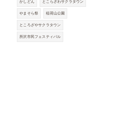
かしどん
とこらざわサクラタウン
やまそら祭
稲荷山公園
ところざやサクラタウン
所沢市民フェスティバル