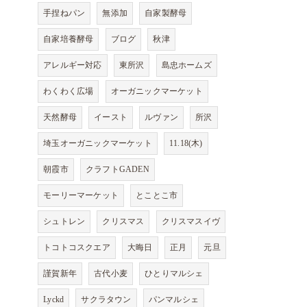
手捏ねパン
無添加
自家製酵母
自家培養酵母
ブログ
秋津
アレルギー対応
東所沢
島忠ホームズ
わくわく広場
オーガニックマーケット
天然酵母
イースト
ルヴァン
所沢
埼玉オーガニックマーケット
11.18(木)
朝霞市
クラフトGADEN
モーリーマーケット
とことこ市
シュトレン
クリスマス
クリスマスイヴ
トコトコスクエア
大晦日
正月
元旦
謹賀新年
古代小麦
ひとりマルシェ
Lyckd
サクラタウン
パンマルシェ