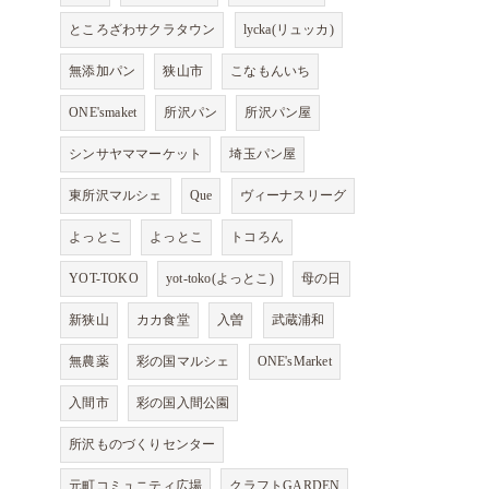
ところざわサクラタウン
lycka(リュッカ)
無添加パン
狭山市
こなもんいち
ONE'smaket
所沢パン
所沢パン屋
シンサヤママーケット
埼玉パン屋
東所沢マルシェ
Que
ヴィーナスリーグ
よっとこ
よっとこ
トコろん
YOT-TOKO
yot-toko(よっとこ)
母の日
新狭山
カカ食堂
入曽
武蔵浦和
無農薬
彩の国マルシェ
ONE'sMarket
入間市
彩の国入間公園
所沢ものづくりセンター
元町コミュニティ広場
クラフトGARDEN