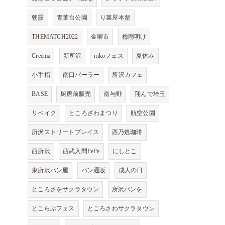
朝霞
青葉台公園
り菜屋本舗
THEMATCH2022
金曜市
梅雨明け
Creema
新所沢
nikoフェス
夏休み
小手指
南口パーラー
所沢カフェ
BASE
厨房前販売
南与野
翔んで埼玉
リベイク
ところざわまつり
航空公園
所沢ストリートプレイス
西乃処珈琲
西所沢
西武入間PePe
にしとこ
東所沢パン屋
パン通販
成人の日
ところさをサクラタウン
所沢パンを
とこらぶフェス
ところさわサクラタウン