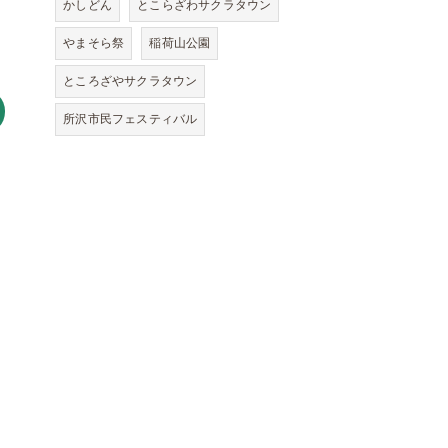
かしどん
とこらざわサクラタウン
やまそら祭
稲荷山公園
ところざやサクラタウン
所沢市民フェスティバル