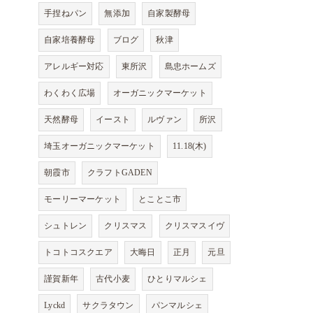
手捏ねパン
無添加
自家製酵母
自家培養酵母
ブログ
秋津
アレルギー対応
東所沢
島忠ホームズ
わくわく広場
オーガニックマーケット
天然酵母
イースト
ルヴァン
所沢
埼玉オーガニックマーケット
11.18(木)
朝霞市
クラフトGADEN
モーリーマーケット
とことこ市
シュトレン
クリスマス
クリスマスイヴ
トコトコスクエア
大晦日
正月
元旦
謹賀新年
古代小麦
ひとりマルシェ
Lyckd
サクラタウン
パンマルシェ