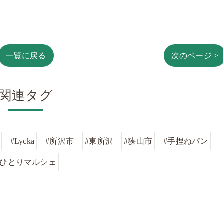
一覧に戻る
次のページ >
関連タグ
#Lycka
#所沢市
#東所沢
#狭山市
#手捏ねパン
#ひとりマルシェ