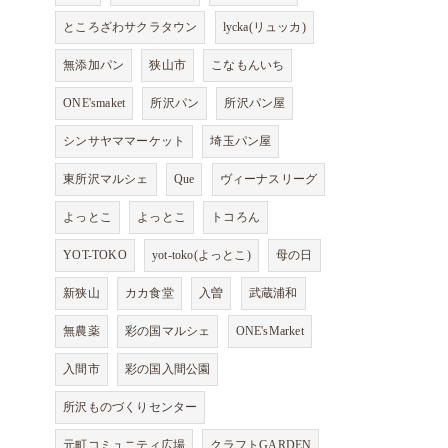
ところざわサクラタウン
lycka(リュッカ)
無添加パン
狭山市
こなもんいち
ONE'smaket
所沢パン
所沢パン屋
シンサヤママーケット
埼玉パン屋
東所沢マルシェ
Que
ヴィーナスリーグ
よっとこ
よっとこ
トコろん
YOT-TOKO
yot-toko(よっとこ)
母の日
新狭山
カカ食堂
入曽
武蔵浦和
無農薬
彩の国マルシェ
ONE'sMarket
入間市
彩の国入間公園
所沢ものづくりセンター
元町コミュニティ広場
クラフトGARDEN