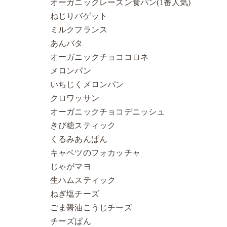
オーガニックレーズン食パン(1番人気)
ねじりバゲット
ミルクフランス
あんバタ
オーガニックチョココロネ
メロンパン
いちじくメロンパン
クロワッサン
オーガニックチョコデニッシュ
きび糖スティック
くるみあんぱん
キャベツのフォカッチャ
じゃがマヨ
生ハムスティック
ねぎ塩チーズ
ごま醤油こうじチーズ
チーズぱん