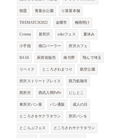
朝霞
青葉台公園
り菜屋本舗
THEMATCH2022
金曜市
梅雨明け
Creema
新所沢
nikoフェス
夏休み
小手指
南口パーラー
所沢カフェ
BASE
厨房前販売
南与野
翔んで埼玉
リベイク
ところざわまつり
航空公園
所沢ストリートプレイス
西乃処珈琲
西所沢
西武入間PePe
にしとこ
東所沢パン屋
パン通販
成人の日
ところさをサクラタウン
所沢パンを
とこらぶフェス
ところさわサクラタウン