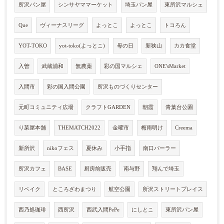
所沢パン屋
シンサヤママーケット
埼玉パン屋
東所沢マルシェ
Que
ヴィーナスリーグ
よっとこ
よっとこ
トコろん
YOT-TOKO
yot-toko(よっとこ)
母の日
新狭山
カカ食堂
入曽
武蔵浦和
無農薬
彩の国マルシェ
ONE'sMarket
入間市
彩の国入間公園
所沢ものづくりセンター
元町コミュニティ広場
クラフトGARDEN
朝霞
青葉台公園
り菜屋本舗
THEMATCH2022
金曜市
梅雨明け
Creema
新所沢
nikoフェス
夏休み
小手指
南口パーラー
所沢カフェ
BASE
厨房前販売
南与野
翔んで埼玉
リベイク
ところざわまつり
航空公園
所沢ストリートプレイス
西乃処珈琲
西所沢
西武入間PePe
にしとこ
東所沢パン屋