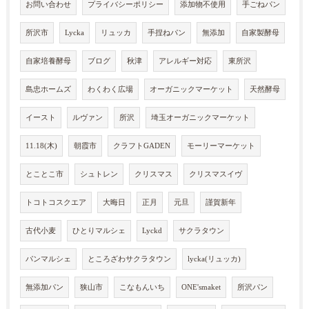
お問い合わせ
プライバシーポリシー
添加物不使用
手ごねパン
所沢市
Lycka
リュッカ
手捏ねパン
無添加
自家製酵母
自家培養酵母
ブログ
秋津
アレルギー対応
東所沢
島忠ホームズ
わくわく広場
オーガニックマーケット
天然酵母
イースト
ルヴァン
所沢
埼玉オーガニックマーケット
11.18(木)
朝霞市
クラフトGADEN
モーリーマーケット
とことこ市
シュトレン
クリスマス
クリスマスイヴ
トコトコスクエア
大晦日
正月
元旦
謹賀新年
古代小麦
ひとりマルシェ
Lyckd
サクラタウン
パンマルシェ
ところざわサクラタウン
lycka(リュッカ)
無添加パン
狭山市
こなもんいち
ONE'smaket
所沢パン