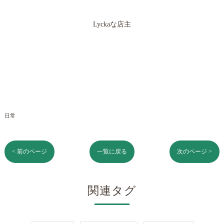
Lyckaな店主
日常
< 前のページ
一覧に戻る
次のページ >
関連タグ