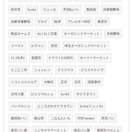
所沢市
Lycka
リュッカ
手捏ねパン
無添加
自家製酵母
自家培養酵母
ブログ
秋津
アレルギー対応
東所沢
島忠ホームズ
わくわく広場
オーガニックマーケット
天然酵母
イースト
ルヴァン
所沢
埼玉オーガニックマーケット
11.18(木)
朝霞市
クラフトGADEN
モーリーマーケット
とことこ市
シュトレン
クリスマス
クリスマスイヴ
トコトコスクエア
大晦日
正月
元旦
謹賀新年
古代小麦
ひとりマルシェ
Lyckd
サクラタウン
パンマルシェ
ところざわサクラタウン
lycka(リュッカ)
無添加パン
狭山市
こなもんいち
ONE'smaket
所沢パン
所沢パン屋
シンサヤママーケット
埼玉パン屋
東所沢マルシェ