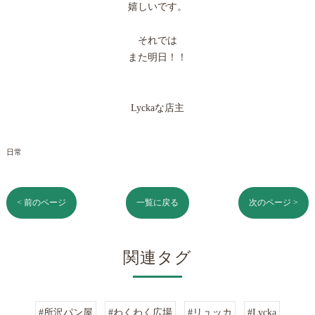
嬉しいです。
それでは
また明日！！
Lyckaな店主
日常
< 前のページ
一覧に戻る
次のページ >
関連タグ
#所沢パン屋
#わくわく広場
#リュッカ
#Lycka