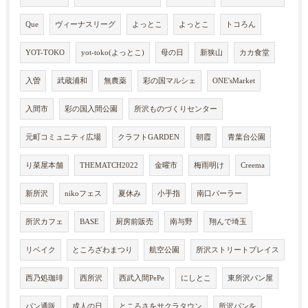
Que
ヴィーナスリーグ
よっとこ
よっとこ
トコろん
YOT-TOKO
yot-toko(よっとこ)
母の日
新狭山
カカ食堂
入曽
武蔵浦和
無農薬
彩の国マルシェ
ONE'sMarket
入間市
彩の国入間公園
所沢ものづくりセンター
元町コミュニティ広場
クラフトGARDEN
朝霞
青葉台公園
り菜屋本舗
THEMATCH2022
金曜市
梅雨明け
Creema
新所沢
nikoフェス
夏休み
小手指
南口パーラー
所沢カフェ
BASE
厨房前販売
南与野
翔んで埼玉
リベイク
ところざわまつり
航空公園
所沢ストリートプレイス
西乃処珈琲
西所沢
西武入間PePe
にしとこ
東所沢パン屋
パン通販
成人の日
ところさをサクラタウン
所沢パンを