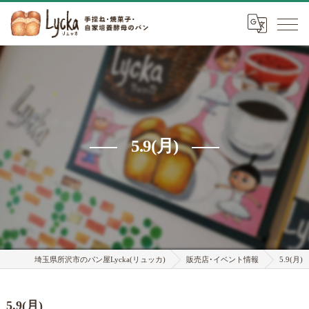
5.9(月)
埼玉県所沢市のパン屋Lycka(リュッカ)
販売店･イベント情報
5.9(月)
5.9(月)