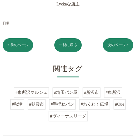
Lyckaな店主
日常
< 前のページ
一覧に戻る
次のページ >
関連タグ
#東所沢マルシェ
#埼玉パン屋
#所沢市
#東所沢
#秋津
#朝霞市
#手捏ねパン
#わくわく広場
#Que
#ヴィーナスリーグ