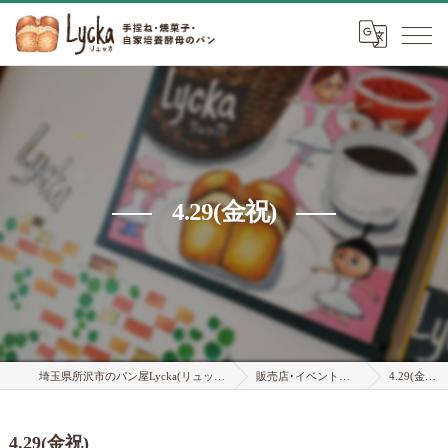
4.29(金祝)
埼玉県所沢市のパン屋Lycka(リュッカ)
販売店･イベント情報
4.29(金祝)
4.29(金祝)