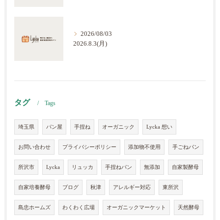
2026/08/03
2026.8.3(月)
タグ
Tags
埼玉県
パン屋
手捏ね
オーガニック
Lycka 想い
お問い合わせ
プライバシーポリシー
添加物不使用
手ごねパン
所沢市
Lycka
リュッカ
手捏ねパン
無添加
自家製酵母
自家培養酵母
ブログ
秋津
アレルギー対応
東所沢
島忠ホームズ
わくわく広場
オーガニックマーケット
天然酵母