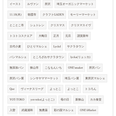
イースト
ルヴァン
所沢
埼玉オーガニックマーケット
11.18(木)
朝霞市
クラフトGADEN
モーリーマーケット
とことこ市
シュトレン
クリスマス
クリスマスイヴ
トコトコスクエア
大晦日
正月
元旦
謹賀新年
古代小麦
ひとりマルシェ
Lyckd
サクラタウン
パンマルシェ
ところざわサクラタウン
lycka(リュッカ)
無添加パン
狭山市
こなもんいち
ONE'smaket
所沢パン
所沢パン屋
シンサヤママーケット
埼玉パン屋
東所沢マルシェ
Que
ヴィーナスリーグ
よっとこ
よっとこ
トコろん
YOT-TOKO
yot-toko(よっとこ)
母の日
新狭山
カカ食堂
入曽
武蔵浦和
無農薬
彩の国マルシェ
ONE'sMarket