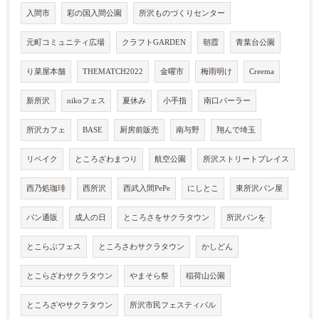
入間市
彩の国入間公園
所沢ものづくりセンター
元町コミュニティ広場
クラフトGARDEN
朝霞
青葉台公園
り菜屋本舗
THEMATCH2022
金曜市
梅雨明け
Creema
新所沢
nikoフェス
夏休み
小手指
南口パーラー
所沢カフェ
BASE
厨房前販売
南与野
翔んで埼玉
リベイク
ところざわまつり
航空公園
所沢ストリートプレイス
西乃処珈琲
西所沢
西武入間PePe
にしとこ
東所沢パン屋
パン通販
成人の日
ところさをサクラタウン
所沢パンを
とこらぶフェス
ところさわサクラタウン
かしどん
とこらざわサクラタウン
やまそら祭
稲荷山公園
ところざやサクラタウン
所沢市民フェスティバル