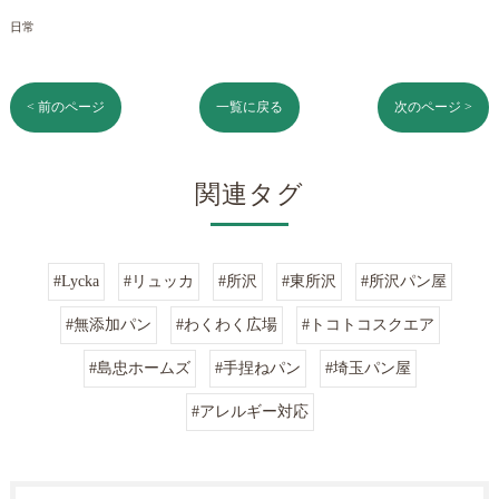
日常
< 前のページ
一覧に戻る
次のページ >
関連タグ
#Lycka
#リュッカ
#所沢
#東所沢
#所沢パン屋
#無添加パン
#わくわく広場
#トコトコスクエア
#島忠ホームズ
#手捏ねパン
#埼玉パン屋
#アレルギー対応