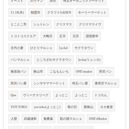
イースト
ルヴァン
所沢
埼玉オーガニックマーケット
11.18(木)
朝霞市
クラフトGADEN
モーリーマーケット
とことこ市
シュトレン
クリスマス
クリスマスイヴ
トコトコスクエア
大晦日
正月
元旦
謹賀新年
古代小麦
ひとりマルシェ
Lyckd
サクラタウン
パンマルシェ
ところざわサクラタウン
lycka(リュッカ)
無添加パン
狭山市
こなもんいち
ONE'smaket
所沢パン
所沢パン屋
シンサヤママーケット
埼玉パン屋
東所沢マルシェ
Que
ヴィーナスリーグ
よっとこ
よっとこ
トコろん
YOT-TOKO
yot-toko(よっとこ)
母の日
新狭山
カカ食堂
入曽
武蔵浦和
無農薬
彩の国マルシェ
ONE'sMarket