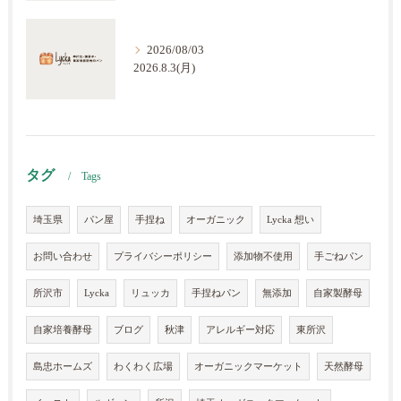
2026/08/03
2026.8.3(月)
タグ
Tags
埼玉県
パン屋
手捏ね
オーガニック
Lycka 想い
お問い合わせ
プライバシーポリシー
添加物不使用
手ごねパン
所沢市
Lycka
リュッカ
手捏ねパン
無添加
自家製酵母
自家培養酵母
ブログ
秋津
アレルギー対応
東所沢
島忠ホームズ
わくわく広場
オーガニックマーケット
天然酵母