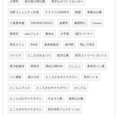
入間市
彩の国入間公園
所沢ものづくりセンター
元町コミュニティ広場
クラフトGARDEN
朝霞
青葉台公園
り菜屋本舗
THEMATCH2022
金曜市
梅雨明け
Creema
新所沢
nikoフェス
夏休み
小手指
南口パーラー
所沢カフェ
BASE
厨房前販売
南与野
翔んで埼玉
リベイク
ところざわまつり
航空公園
所沢ストリートプレイス
西乃処珈琲
西所沢
西武入間PePe
にしとこ
東所沢パン屋
パン通販
成人の日
ところさをサクラタウン
所沢パンを
とこらぶフェス
ところさわサクラタウン
かしどん
とこらざわサクラタウン
やまそら祭
稲荷山公園
ところざやサクラタウン
所沢市民フェスティバル