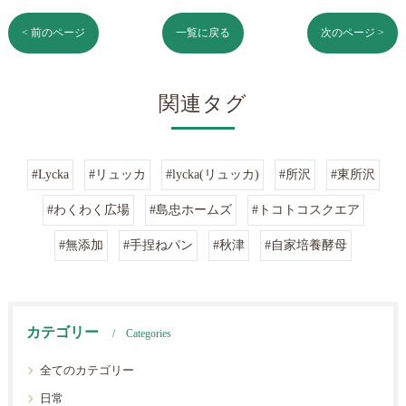
< 前のページ
一覧に戻る
次のページ >
関連タグ
#Lycka
#リュッカ
#lycka(リュッカ)
#所沢
#東所沢
#わくわく広場
#島忠ホームズ
#トコトコスクエア
#無添加
#手捏ねパン
#秋津
#自家培養酵母
カテゴリー
Categories
全てのカテゴリー
日常