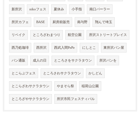
新所沢
nikoフェス
夏休み
小手指
南口パーラー
所沢カフェ
BASE
厨房前販売
南与野
翔んで埼玉
リベイク
ところざわまつり
航空公園
所沢ストリートプレイス
西乃処珈琲
西所沢
西武入間PePe
にしとこ
東所沢パン屋
パン通販
成人の日
ところさをサクラタウン
所沢パンを
とこらぶフェス
ところさわサクラタウン
かしどん
とこらざわサクラタウン
やまそら祭
稲荷山公園
ところざやサクラタウン
所沢市民フェスティバル