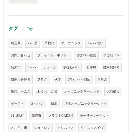
タグ
Tags
埼玉県
パン屋
手捏ね
オーガニック
Lycka 想い
お問い合わせ
プライバシーポリシー
添加物不使用
手ごねパン
所沢市
Lycka
リュッカ
手捏ねパン
無添加
自家製酵母
自家培養酵母
ブログ
秋津
アレルギー対応
東所沢
島忠ホームズ
わくわく広場
オーガニックマーケット
天然酵母
イースト
ルヴァン
所沢
埼玉オーガニックマーケット
11.18(木)
朝霞市
クラフトGADEN
モーリーマーケット
とことこ市
シュトレン
クリスマス
クリスマスイヴ