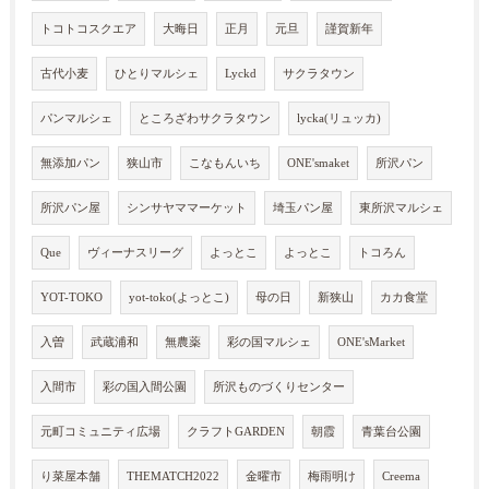
トコトコスクエア
大晦日
正月
元旦
謹賀新年
古代小麦
ひとりマルシェ
Lyckd
サクラタウン
パンマルシェ
ところざわサクラタウン
lycka(リュッカ)
無添加パン
狭山市
こなもんいち
ONE'smaket
所沢パン
所沢パン屋
シンサヤママーケット
埼玉パン屋
東所沢マルシェ
Que
ヴィーナスリーグ
よっとこ
よっとこ
トコろん
YOT-TOKO
yot-toko(よっとこ)
母の日
新狭山
カカ食堂
入曽
武蔵浦和
無農薬
彩の国マルシェ
ONE'sMarket
入間市
彩の国入間公園
所沢ものづくりセンター
元町コミュニティ広場
クラフトGARDEN
朝霞
青葉台公園
り菜屋本舗
THEMATCH2022
金曜市
梅雨明け
Creema