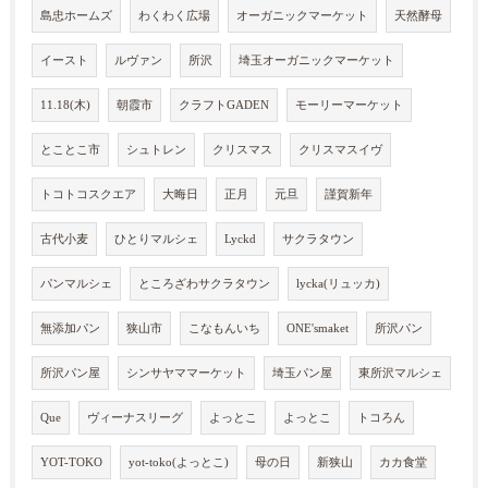
島忠ホームズ
わくわく広場
オーガニックマーケット
天然酵母
イースト
ルヴァン
所沢
埼玉オーガニックマーケット
11.18(木)
朝霞市
クラフトGADEN
モーリーマーケット
とことこ市
シュトレン
クリスマス
クリスマスイヴ
トコトコスクエア
大晦日
正月
元旦
謹賀新年
古代小麦
ひとりマルシェ
Lyckd
サクラタウン
パンマルシェ
ところざわサクラタウン
lycka(リュッカ)
無添加パン
狭山市
こなもんいち
ONE'smaket
所沢パン
所沢パン屋
シンサヤママーケット
埼玉パン屋
東所沢マルシェ
Que
ヴィーナスリーグ
よっとこ
よっとこ
トコろん
YOT-TOKO
yot-toko(よっとこ)
母の日
新狭山
カカ食堂