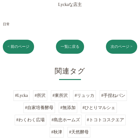
Lyckaな店主
日常
< 前のページ
一覧に戻る
次のページ >
関連タグ
#Lycka
#所沢
#東所沢
#リュッカ
#手捏ねパン
#自家培養酵母
#無添加
#ひとりマルシェ
#わくわく広場
#島忠ホームズ
#トコトコスクエア
#秋津
#天然酵母