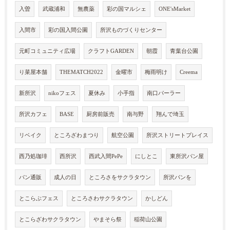
入曽
武蔵浦和
無農薬
彩の国マルシェ
ONE'sMarket
入間市
彩の国入間公園
所沢ものづくりセンター
元町コミュニティ広場
クラフトGARDEN
朝霞
青葉台公園
り菜屋本舗
THEMATCH2022
金曜市
梅雨明け
Creema
新所沢
nikoフェス
夏休み
小手指
南口パーラー
所沢カフェ
BASE
厨房前販売
南与野
翔んで埼玉
リベイク
ところざわまつり
航空公園
所沢ストリートプレイス
西乃処珈琲
西所沢
西武入間PePe
にしとこ
東所沢パン屋
パン通販
成人の日
ところさをサクラタウン
所沢パンを
とこらぶフェス
ところさわサクラタウン
かしどん
とこらざわサクラタウン
やまそら祭
稲荷山公園