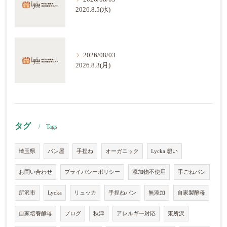
2026.8.5(水)
2026/08/03
2026.8.3(月)
タグ
Tags
埼玉県
パン屋
手捏ね
オーガニック
Lycka 想い
お問い合わせ
プライバシーポリシー
添加物不使用
手ごねパン
所沢市
Lycka
リュッカ
手捏ねパン
無添加
自家製酵母
自家培養酵母
ブログ
秋津
アレルギー対応
東所沢