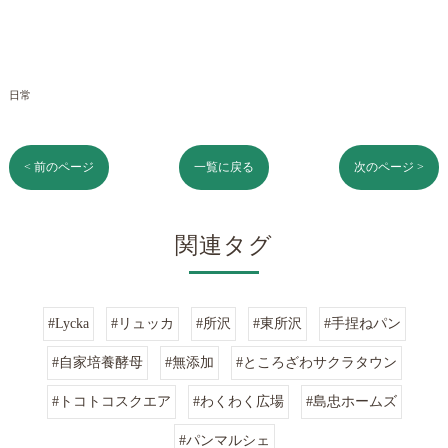
日常
< 前のページ
一覧に戻る
次のページ >
関連タグ
#Lycka
#リュッカ
#所沢
#東所沢
#手捏ねパン
#自家培養酵母
#無添加
#ところざわサクラタウン
#トコトコスクエア
#わくわく広場
#島忠ホームズ
#パンマルシェ