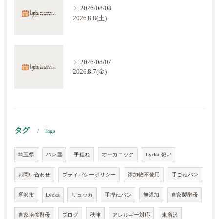
2026/08/08
2026.8.8(土)
2026/08/07
2026.8.7(金)
タグ
Tags
埼玉県
パン屋
手捏ね
オーガニック
Lycka 想い
お問い合わせ
プライバシーポリシー
添加物不使用
手ごねパン
所沢市
Lycka
リュッカ
手捏ねパン
無添加
自家製酵母
自家培養酵母
ブログ
秋津
アレルギー対応
東所沢