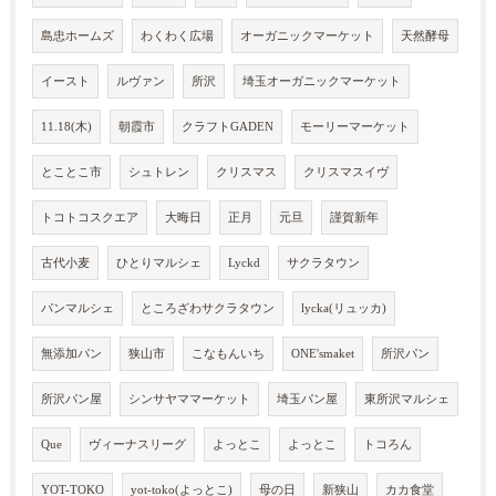
島忠ホームズ
わくわく広場
オーガニックマーケット
天然酵母
イースト
ルヴァン
所沢
埼玉オーガニックマーケット
11.18(木)
朝霞市
クラフトGADEN
モーリーマーケット
とことこ市
シュトレン
クリスマス
クリスマスイヴ
トコトコスクエア
大晦日
正月
元旦
謹賀新年
古代小麦
ひとりマルシェ
Lyckd
サクラタウン
パンマルシェ
ところざわサクラタウン
lycka(リュッカ)
無添加パン
狭山市
こなもんいち
ONE'smaket
所沢パン
所沢パン屋
シンサヤママーケット
埼玉パン屋
東所沢マルシェ
Que
ヴィーナスリーグ
よっとこ
よっとこ
トコろん
YOT-TOKO
yot-toko(よっとこ)
母の日
新狭山
カカ食堂