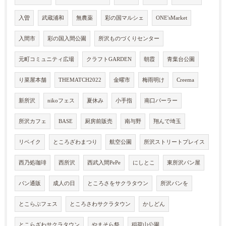
入曽
武蔵浦和
無農薬
彩の国マルシェ
ONE'sMarket
入間市
彩の国入間公園
所沢ものづくりセンター
元町コミュニティ広場
クラフトGARDEN
朝霞
青葉台公園
り菜屋本舗
THEMATCH2022
金曜市
梅雨明け
Creema
新所沢
nikoフェス
夏休み
小手指
南口パーラー
所沢カフェ
BASE
厨房前販売
南与野
翔んで埼玉
リベイク
ところざわまつり
航空公園
所沢ストリートプレイス
西乃処珈琲
西所沢
西武入間PePe
にしとこ
東所沢パン屋
パン通販
成人の日
ところさをサクラタウン
所沢パンを
とこらぶフェス
ところさわサクラタウン
かしどん
とこらざわサクラタウン
やまそら祭
稲荷山公園