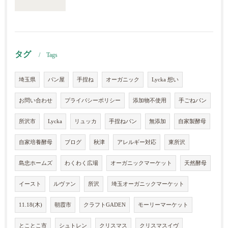
タグ
Tags
埼玉県
パン屋
手捏ね
オーガニック
Lycka 想い
お問い合わせ
プライバシーポリシー
添加物不使用
手ごねパン
所沢市
Lycka
リュッカ
手捏ねパン
無添加
自家製酵母
自家培養酵母
ブログ
秋津
アレルギー対応
東所沢
島忠ホームズ
わくわく広場
オーガニックマーケット
天然酵母
イースト
ルヴァン
所沢
埼玉オーガニックマーケット
11.18(木)
朝霞市
クラフトGADEN
モーリーマーケット
とことこ市
シュトレン
クリスマス
クリスマスイヴ