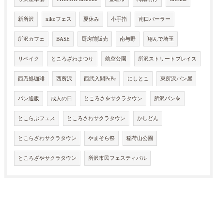
新所沢
nikoフェス
夏休み
小手指
南口パーラー
所沢カフェ
BASE
厨房前販売
南与野
翔んで埼玉
リベイク
ところざわまつり
航空公園
所沢ストリートプレイス
西乃処珈琲
西所沢
西武入間PePe
にしとこ
東所沢パン屋
パン通販
成人の日
ところさをサクラタウン
所沢パンを
とこらぶフェス
ところさわサクラタウン
かしどん
とこらざわサクラタウン
やまそら祭
稲荷山公園
ところざやサクラタウン
所沢市民フェスティバル