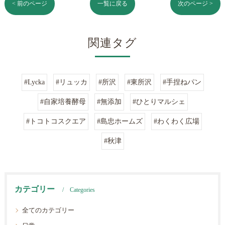
< 前のページ
一覧に戻る
次のページ >
関連タグ
#Lycka
#リュッカ
#所沢
#東所沢
#手捏ねパン
#自家培養酵母
#無添加
#ひとりマルシェ
#トコトコスクエア
#島忠ホームズ
#わくわく広場
#秋津
カテゴリー
Categories
全てのカテゴリー