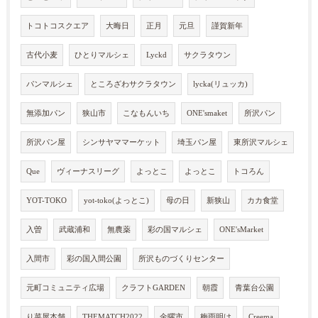
トコトコスクエア
大晦日
正月
元旦
謹賀新年
古代小麦
ひとりマルシェ
Lyckd
サクラタウン
パンマルシェ
ところざわサクラタウン
lycka(リュッカ)
無添加パン
狭山市
こなもんいち
ONE'smaket
所沢パン
所沢パン屋
シンサヤママーケット
埼玉パン屋
東所沢マルシェ
Que
ヴィーナスリーグ
よっとこ
よっとこ
トコろん
YOT-TOKO
yot-toko(よっとこ)
母の日
新狭山
カカ食堂
入曽
武蔵浦和
無農薬
彩の国マルシェ
ONE'sMarket
入間市
彩の国入間公園
所沢ものづくりセンター
元町コミュニティ広場
クラフトGARDEN
朝霞
青葉台公園
り菜屋本舗
THEMATCH2022
金曜市
梅雨明け
Creema