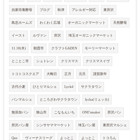
自家培養酵母
ブログ
秋津
アレルギー対応
東所沢
島忠ホームズ
わくわく広場
オーガニックマーケット
天然酵母
イースト
ルヴァン
所沢
埼玉オーガニックマーケット
11.18(木)
朝霞市
クラフトGADEN
モーリーマーケット
とことこ市
シュトレン
クリスマス
クリスマスイヴ
トコトコスクエア
大晦日
正月
元旦
謹賀新年
古代小麦
ひとりマルシェ
Lyckd
サクラタウン
パンマルシェ
ところざわサクラタウン
lycka(リュッカ)
無添加パン
狭山市
こなもんいち
ONE'smaket
所沢パン
所沢パン屋
シンサヤママーケット
埼玉パン屋
東所沢マルシェ
Que
ヴィーナスリーグ
よっとこ
よっとこ
トコろん