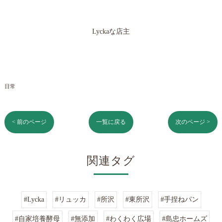
Lyckaな店主
日常
< 前のページ
一覧に戻る
次のページ >
関連タグ
#Lycka
#リュッカ
#所沢
#東所沢
#手捏ねパン
#自家培養酵母
#無添加
#わくわく広場
#島忠ホームズ