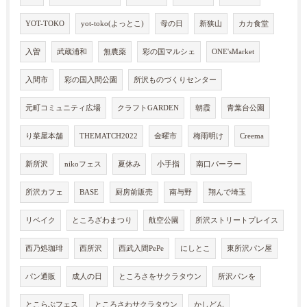
YOT-TOKO
yot-toko(よっとこ)
母の日
新狭山
カカ食堂
入曽
武蔵浦和
無農薬
彩の国マルシェ
ONE'sMarket
入間市
彩の国入間公園
所沢ものづくりセンター
元町コミュニティ広場
クラフトGARDEN
朝霞
青葉台公園
り菜屋本舗
THEMATCH2022
金曜市
梅雨明け
Creema
新所沢
nikoフェス
夏休み
小手指
南口パーラー
所沢カフェ
BASE
厨房前販売
南与野
翔んで埼玉
リベイク
ところざわまつり
航空公園
所沢ストリートプレイス
西乃処珈琲
西所沢
西武入間PePe
にしとこ
東所沢パン屋
パン通販
成人の日
ところさをサクラタウン
所沢パンを
とこらぶフェス
ところさわサクラタウン
かしどん