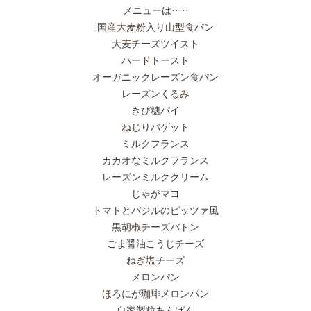
メニューは·····
国産大麦粉入り山型食パン
大麦チーズツイスト
ハードトースト
オーガニックレーズン食パン
レーズンくるみ
きび糖パイ
ねじりバゲット
ミルクフランス
カカオなミルクフランス
レーズンミルククリーム
じゃがマヨ
トマトとバジルのピッツァ風
黒胡椒チーズバトン
ごま醤油こうじチーズ
ねぎ塩チーズ
メロンパン
ほろにが珈琲メロンパン
自家製粒あんぱん