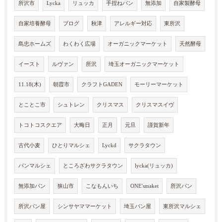
所沢市
Lycka
リュッカ
手捏ねパン
無添加
自家製酵母
自家培養酵母
ブログ
秋津
アレルギー対応
東所沢
島忠ホームズ
わくわく広場
オーガニックマーケット
天然酵母
イースト
ルヴァン
所沢
埼玉オーガニックマーケット
11.18(木)
朝霞市
クラフトGADEN
モーリーマーケット
とことこ市
シュトレン
クリスマス
クリスマスイヴ
トコトコスクエア
大晦日
正月
元旦
謹賀新年
古代小麦
ひとりマルシェ
Lyckd
サクラタウン
パンマルシェ
ところざわサクラタウン
lycka(リュッカ)
無添加パン
狭山市
こなもんいち
ONE'smaket
所沢パン
所沢パン屋
シンサヤママーケット
埼玉パン屋
東所沢マルシェ