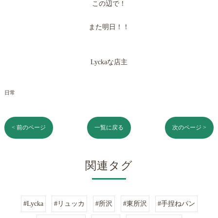
この辺で！
また明日！！
Lyckaな店主
日常
< 前のページ
一覧に戻る
次のページ >
関連タグ
#Lycka
#リュッカ
#所沢
#東所沢
#手捏ねパン