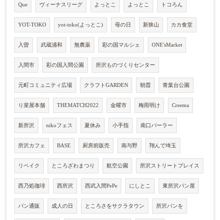
Que
ヴィーナスリーグ
よっとこ
よっとこ
トコろん
YOT-TOKO
yot-toko(よっとこ)
母の日
新狭山
カカ食堂
入曽
武蔵浦和
無農薬
彩の国マルシェ
ONE'sMarket
入間市
彩の国入間公園
所沢ものづくりセンター
元町コミュニティ広場
クラフトGARDEN
朝霞
青葉台公園
り菜屋本舗
THEMATCH2022
金曜市
梅雨明け
Creema
新所沢
nikoフェス
夏休み
小手指
南口パーラー
所沢カフェ
BASE
厨房前販売
南与野
翔んで埼玉
リベイク
ところざわまつり
航空公園
所沢ストリートプレイス
西乃処珈琲
西所沢
西武入間PePe
にしとこ
東所沢パン屋
パン通販
成人の日
ところさをサクラタウン
所沢パンを