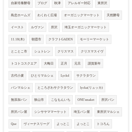
自家培養酵母
ブログ
秋津
アレルギー対応
東所沢
島忠ホームズ
わくわく広場
オーガニックマーケット
天然酵母
イースト
ルヴァン
所沢
埼玉オーガニックマーケット
11.18(木)
朝霞市
クラフトGADEN
モーリーマーケット
とことこ市
シュトレン
クリスマス
クリスマスイヴ
トコトコスクエア
大晦日
正月
元旦
謹賀新年
古代小麦
ひとりマルシェ
Lyckd
サクラタウン
パンマルシェ
ところざわサクラタウン
lycka(リュッカ)
無添加パン
狭山市
こなもんいち
ONE'smaket
所沢パン
所沢パン屋
シンサヤママーケット
埼玉パン屋
東所沢マルシェ
Que
ヴィーナスリーグ
よっとこ
よっとこ
トコろん