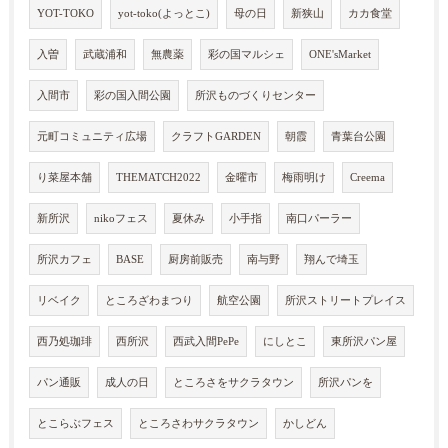
YOT-TOKO
yot-toko(よっとこ)
母の日
新狭山
カカ食堂
入曽
武蔵浦和
無農薬
彩の国マルシェ
ONE'sMarket
入間市
彩の国入間公園
所沢ものづくりセンター
元町コミュニティ広場
クラフトGARDEN
朝霞
青葉台公園
り菜屋本舗
THEMATCH2022
金曜市
梅雨明け
Creema
新所沢
nikoフェス
夏休み
小手指
南口パーラー
所沢カフェ
BASE
厨房前販売
南与野
翔んで埼玉
リベイク
ところざわまつり
航空公園
所沢ストリートプレイス
西乃処珈琲
西所沢
西武入間PePe
にしとこ
東所沢パン屋
パン通販
成人の日
ところさをサクラタウン
所沢パンを
とこらぶフェス
ところさわサクラタウン
かしどん