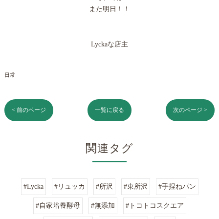
また明日！！
Lyckaな店主
日常
< 前のページ
一覧に戻る
次のページ >
関連タグ
#Lycka
#リュッカ
#所沢
#東所沢
#手捏ねパン
#自家培養酵母
#無添加
#トコトコスクエア