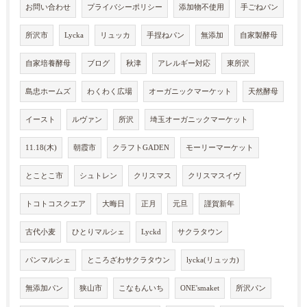
お問い合わせ
プライバシーポリシー
添加物不使用
手ごねパン
所沢市
Lycka
リュッカ
手捏ねパン
無添加
自家製酵母
自家培養酵母
ブログ
秋津
アレルギー対応
東所沢
島忠ホームズ
わくわく広場
オーガニックマーケット
天然酵母
イースト
ルヴァン
所沢
埼玉オーガニックマーケット
11.18(木)
朝霞市
クラフトGADEN
モーリーマーケット
とことこ市
シュトレン
クリスマス
クリスマスイヴ
トコトコスクエア
大晦日
正月
元旦
謹賀新年
古代小麦
ひとりマルシェ
Lyckd
サクラタウン
パンマルシェ
ところざわサクラタウン
lycka(リュッカ)
無添加パン
狭山市
こなもんいち
ONE'smaket
所沢パン