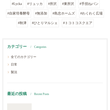
#Lycka
#リュッカ
#所沢
#東所沢
#手捏ねパン
#自家培養酵母
#無添加
#島忠ホームズ
#わくわく広場
#秋津
#ひとりマルシェ
#トコトコスクエア
カテゴリー
Categories
全てのカテゴリー
日常
製法
最近の投稿
Recent Posts