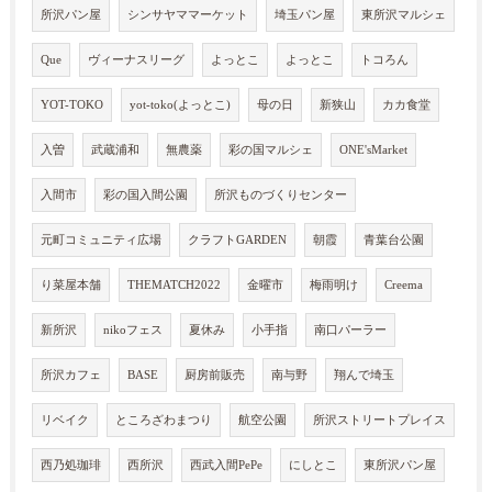
所沢パン屋
シンサヤママーケット
埼玉パン屋
東所沢マルシェ
Que
ヴィーナスリーグ
よっとこ
よっとこ
トコろん
YOT-TOKO
yot-toko(よっとこ)
母の日
新狭山
カカ食堂
入曽
武蔵浦和
無農薬
彩の国マルシェ
ONE'sMarket
入間市
彩の国入間公園
所沢ものづくりセンター
元町コミュニティ広場
クラフトGARDEN
朝霞
青葉台公園
り菜屋本舗
THEMATCH2022
金曜市
梅雨明け
Creema
新所沢
nikoフェス
夏休み
小手指
南口パーラー
所沢カフェ
BASE
厨房前販売
南与野
翔んで埼玉
リベイク
ところざわまつり
航空公園
所沢ストリートプレイス
西乃処珈琲
西所沢
西武入間PePe
にしとこ
東所沢パン屋