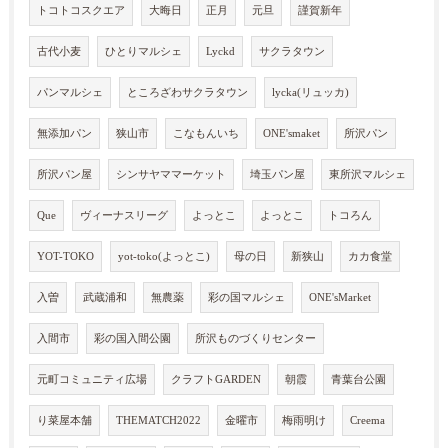
トコトコスクエア
大晦日
正月
元旦
謹賀新年
古代小麦
ひとりマルシェ
Lyckd
サクラタウン
パンマルシェ
ところざわサクラタウン
lycka(リュッカ)
無添加パン
狭山市
こなもんいち
ONE'smaket
所沢パン
所沢パン屋
シンサヤママーケット
埼玉パン屋
東所沢マルシェ
Que
ヴィーナスリーグ
よっとこ
よっとこ
トコろん
YOT-TOKO
yot-toko(よっとこ)
母の日
新狭山
カカ食堂
入曽
武蔵浦和
無農薬
彩の国マルシェ
ONE'sMarket
入間市
彩の国入間公園
所沢ものづくりセンター
元町コミュニティ広場
クラフトGARDEN
朝霞
青葉台公園
り菜屋本舗
THEMATCH2022
金曜市
梅雨明け
Creema