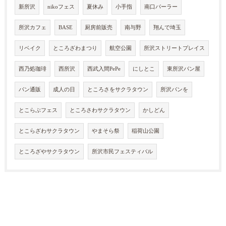
新所沢
nikoフェス
夏休み
小手指
南口パーラー
所沢カフェ
BASE
厨房前販売
南与野
翔んで埼玉
リベイク
ところざわまつり
航空公園
所沢ストリートプレイス
西乃処珈琲
西所沢
西武入間PePe
にしとこ
東所沢パン屋
パン通販
成人の日
ところさをサクラタウン
所沢パンを
とこらぶフェス
ところさわサクラタウン
かしどん
とこらざわサクラタウン
やまそら祭
稲荷山公園
ところざやサクラタウン
所沢市民フェスティバル