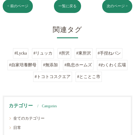
< 前のページ
一覧に戻る
次のページ >
関連タグ
#Lycka
#リュッカ
#所沢
#東所沢
#手捏ねパン
#自家培養酵母
#無添加
#島忠ホームズ
#わくわく広場
#トコトコスクエア
#とことこ市
カテゴリー
Categories
全てのカテゴリー
日常