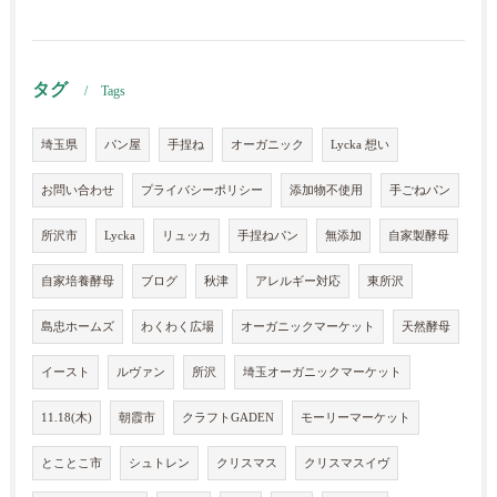
タグ
Tags
埼玉県
パン屋
手捏ね
オーガニック
Lycka 想い
お問い合わせ
プライバシーポリシー
添加物不使用
手ごねパン
所沢市
Lycka
リュッカ
手捏ねパン
無添加
自家製酵母
自家培養酵母
ブログ
秋津
アレルギー対応
東所沢
島忠ホームズ
わくわく広場
オーガニックマーケット
天然酵母
イースト
ルヴァン
所沢
埼玉オーガニックマーケット
11.18(木)
朝霞市
クラフトGADEN
モーリーマーケット
とことこ市
シュトレン
クリスマス
クリスマスイヴ