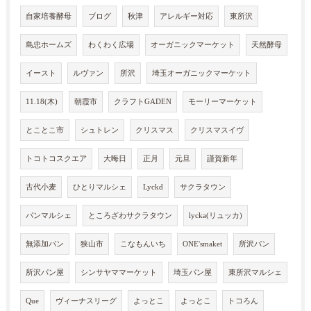
自家培養酵母
ブログ
秋津
アレルギー対応
東所沢
島忠ホームズ
わくわく広場
オーガニックマーケット
天然酵母
イースト
ルヴァン
所沢
埼玉オーガニックマーケット
11.18(木)
朝霞市
クラフトGADEN
モーリーマーケット
とことこ市
シュトレン
クリスマス
クリスマスイヴ
トコトコスクエア
大晦日
正月
元旦
謹賀新年
古代小麦
ひとりマルシェ
Lyckd
サクラタウン
パンマルシェ
ところざわサクラタウン
lycka(リュッカ)
無添加パン
狭山市
こなもんいち
ONE'smaket
所沢パン
所沢パン屋
シンサヤママーケット
埼玉パン屋
東所沢マルシェ
Que
ヴィーナスリーグ
よっとこ
よっとこ
トコろん