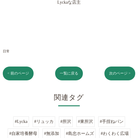
Lyckaな店主
日常
< 前のページ
一覧に戻る
次のページ >
関連タグ
#Lycka
#リュッカ
#所沢
#東所沢
#手捏ねパン
#自家培養酵母
#無添加
#島忠ホームズ
#わくわく広場