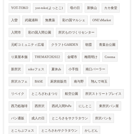
YOT-TOKO
yot-toko(よっとこ)
母の日
新狭山
カカ食堂
入曽
武蔵浦和
無農薬
彩の国マルシェ
ONE'sMarket
入間市
彩の国入間公園
所沢ものづくりセンター
元町コミュニティ広場
クラフトGARDEN
朝霞
青葉台公園
り菜屋本舗
THEMATCH2022
金曜市
梅雨明け
Creema
新所沢
nikoフェス
夏休み
小手指
南口パーラー
所沢カフェ
BASE
厨房前販売
南与野
翔んで埼玉
リベイク
ところざわまつり
航空公園
所沢ストリートプレイス
西乃処珈琲
西所沢
西武入間PePe
にしとこ
東所沢パン屋
パン通販
成人の日
ところさをサクラタウン
所沢パンを
とこらぶフェス
ところさわサクラタウン
かしどん