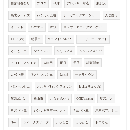
自家培養酵母
ブログ
秋津
アレルギー対応
東所沢
島忠ホームズ
わくわく広場
オーガニックマーケット
天然酵母
イースト
ルヴァン
所沢
埼玉オーガニックマーケット
11.18(木)
朝霞市
クラフトGADEN
モーリーマーケット
とことこ市
シュトレン
クリスマス
クリスマスイヴ
トコトコスクエア
大晦日
正月
元旦
謹賀新年
古代小麦
ひとりマルシェ
Lyckd
サクラタウン
パンマルシェ
ところざわサクラタウン
lycka(リュッカ)
無添加パン
狭山市
こなもんいち
ONE'smaket
所沢パン
所沢パン屋
シンサヤママーケット
埼玉パン屋
東所沢マルシェ
Que
ヴィーナスリーグ
よっとこ
よっとこ
トコろん