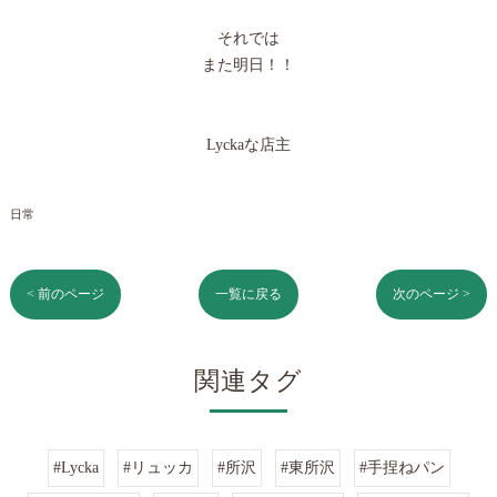
それでは
また明日！！
Lyckaな店主
日常
< 前のページ
一覧に戻る
次のページ >
関連タグ
#Lycka
#リュッカ
#所沢
#東所沢
#手捏ねパン