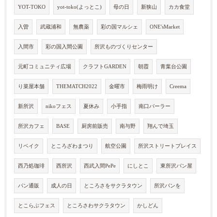
YOT-TOKO
yot-toko(よっとこ)
母の日
新狭山
カカ食堂
入曽
武蔵浦和
無農薬
彩の国マルシェ
ONE'sMarket
入間市
彩の国入間公園
所沢ものづくりセンター
元町コミュニティ広場
クラフトGARDEN
朝霞
青葉台公園
り菜屋本舗
THEMATCH2022
金曜市
梅雨明け
Creema
新所沢
nikoフェス
夏休み
小手指
南口パーラー
所沢カフェ
BASE
厨房前販売
南与野
翔んで埼玉
リベイク
ところざわまつり
航空公園
所沢ストリートプレイス
西乃処珈琲
西所沢
西武入間PePe
にしとこ
東所沢パン屋
パン通販
成人の日
ところさをサクラタウン
所沢パンを
とこらぶフェス
ところさわサクラタウン
かしどん