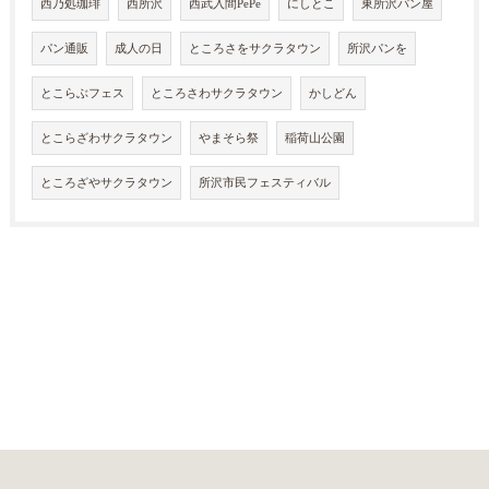
西乃処珈琲
西所沢
西武入間PePe
にしとこ
東所沢パン屋
パン通販
成人の日
ところさをサクラタウン
所沢パンを
とこらぶフェス
ところさわサクラタウン
かしどん
とこらざわサクラタウン
やまそら祭
稲荷山公園
ところざやサクラタウン
所沢市民フェスティバル