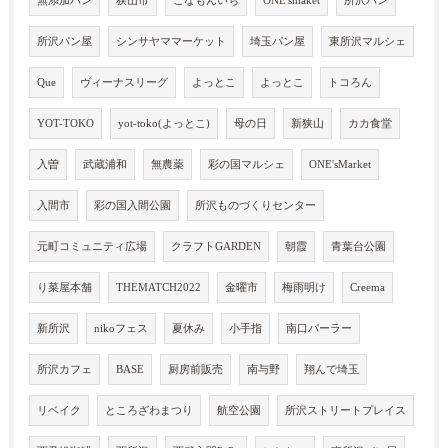
無添加パン
狭山市
こなもんいち
ONE'smaket
所沢パン
所沢パン屋
シンサヤママーケット
埼玉パン屋
東所沢マルシェ
Que
ヴィーナスリーグ
よっとこ
よっとこ
トコろん
YOT-TOKO
yot-toko(よっとこ)
母の日
新狭山
カカ食堂
入曽
武蔵浦和
無農薬
彩の国マルシェ
ONE'sMarket
入間市
彩の国入間公園
所沢ものづくりセンター
元町コミュニティ広場
クラフトGARDEN
朝霞
青葉台公園
り菜屋本舗
THEMATCH2022
金曜市
梅雨明け
Creema
新所沢
nikoフェス
夏休み
小手指
南口パーラー
所沢カフェ
BASE
厨房前販売
南与野
翔んで埼玉
リベイク
ところざわまつり
航空公園
所沢ストリートプレイス