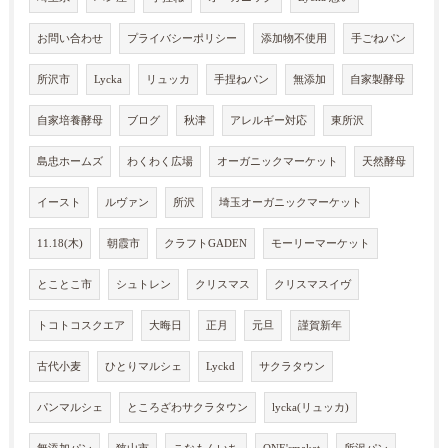
お問い合わせ
プライバシーポリシー
添加物不使用
手ごねパン
所沢市
Lycka
リュッカ
手捏ねパン
無添加
自家製酵母
自家培養酵母
ブログ
秋津
アレルギー対応
東所沢
島忠ホームズ
わくわく広場
オーガニックマーケット
天然酵母
イースト
ルヴァン
所沢
埼玉オーガニックマーケット
11.18(木)
朝霞市
クラフトGADEN
モーリーマーケット
とことこ市
シュトレン
クリスマス
クリスマスイヴ
トコトコスクエア
大晦日
正月
元旦
謹賀新年
古代小麦
ひとりマルシェ
Lyckd
サクラタウン
パンマルシェ
ところざわサクラタウン
lycka(リュッカ)