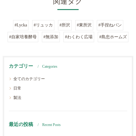
関連タグ
#Lycka
#リュッカ
#所沢
#東所沢
#手捏ねパン
#自家培養酵母
#無添加
#わくわく広場
#島忠ホームズ
カテゴリー
Categories
全てのカテゴリー
日常
製法
最近の投稿
Recent Posts