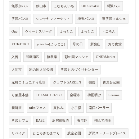
無添加パン
狭山市
こなもんいち
ONE'smaket
所沢パン
所沢パン屋
シンサヤママーケット
埼玉パン屋
東所沢マルシェ
Que
ヴィーナスリーグ
よっとこ
よっとこ
トコろん
YOT-TOKO
yot-toko(よっとこ)
母の日
新狭山
カカ食堂
入曽
武蔵浦和
無農薬
彩の国マルシェ
ONE'sMarket
入間市
彩の国入間公園
所沢ものづくりセンター
元町コミュニティ広場
クラフトGARDEN
朝霞
青葉台公園
り菜屋本舗
THEMATCH2022
金曜市
梅雨明け
Creema
新所沢
nikoフェス
夏休み
小手指
南口パーラー
所沢カフェ
BASE
厨房前販売
南与野
翔んで埼玉
リベイク
ところざわまつり
航空公園
所沢ストリートプレイス