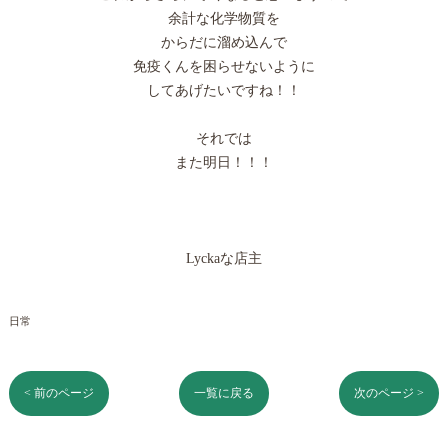
余計な化学物質を
からだに溜め込んで
免疫くんを困らせないように
してあげたいですね！！
それでは
また明日！！！
Lyckaな店主
日常
< 前のページ
一覧に戻る
次のページ >