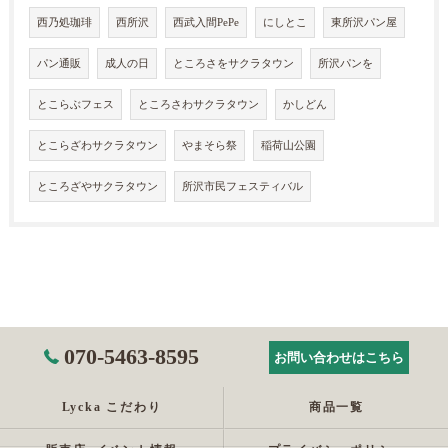
西乃処珈琲
西所沢
西武入間PePe
にしとこ
東所沢パン屋
パン通販
成人の日
ところさをサクラタウン
所沢パンを
とこらぶフェス
ところさわサクラタウン
かしどん
とこらざわサクラタウン
やまそら祭
稲荷山公園
ところざやサクラタウン
所沢市民フェスティバル
070-5463-8595
お問い合わせはこちら
Lycka こだわり
商品一覧