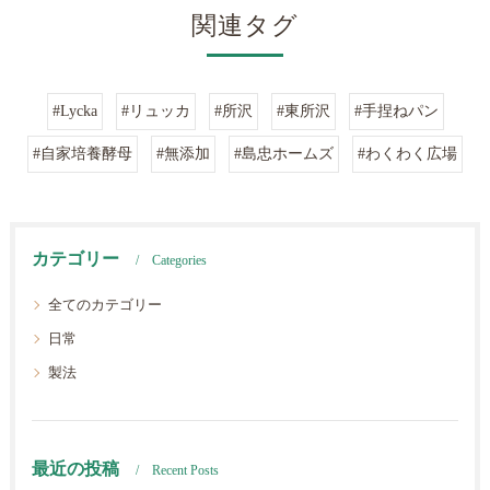
関連タグ
#Lycka
#リュッカ
#所沢
#東所沢
#手捏ねパン
#自家培養酵母
#無添加
#島忠ホームズ
#わくわく広場
カテゴリー
Categories
全てのカテゴリー
日常
製法
最近の投稿
Recent Posts