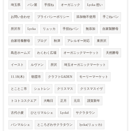
埼玉県
パン屋
手捏ね
オーガニック
Lycka 想い
お問い合わせ
プライバシーポリシー
添加物不使用
手ごねパン
所沢市
Lycka
リュッカ
手捏ねパン
無添加
自家製酵母
自家培養酵母
ブログ
秋津
アレルギー対応
東所沢
島忠ホームズ
わくわく広場
オーガニックマーケット
天然酵母
イースト
ルヴァン
所沢
埼玉オーガニックマーケット
11.18(木)
朝霞市
クラフトGADEN
モーリーマーケット
とことこ市
シュトレン
クリスマス
クリスマスイヴ
トコトコスクエア
大晦日
正月
元旦
謹賀新年
古代小麦
ひとりマルシェ
Lyckd
サクラタウン
パンマルシェ
ところざわサクラタウン
lycka(リュッカ)