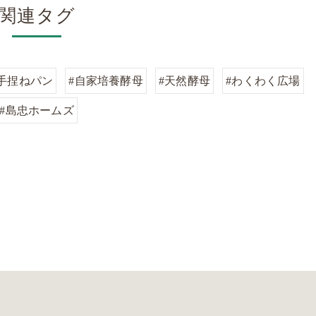
関連タグ
#手捏ねパン
#自家培養酵母
#天然酵母
#わくわく広場
#島忠ホームズ