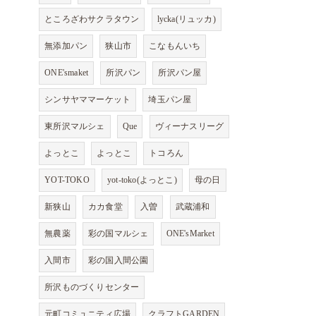
ところざわサクラタウン
lycka(リュッカ)
無添加パン
狭山市
こなもんいち
ONE'smaket
所沢パン
所沢パン屋
シンサヤママーケット
埼玉パン屋
東所沢マルシェ
Que
ヴィーナスリーグ
よっとこ
よっとこ
トコろん
YOT-TOKO
yot-toko(よっとこ)
母の日
新狭山
カカ食堂
入曽
武蔵浦和
無農薬
彩の国マルシェ
ONE'sMarket
入間市
彩の国入間公園
所沢ものづくりセンター
元町コミュニティ広場
クラフトGARDEN