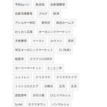
手捏ねパン
無添加
自家製酵母
自家培養酵母
ブログ
秋津
アレルギー対応
東所沢
島忠ホームズ
わくわく広場
オーガニックマーケット
天然酵母
イースト
ルヴァン
所沢
埼玉オーガニックマーケット
11.18(木)
朝霞市
クラフトGADEN
モーリーマーケット
とことこ市
シュトレン
クリスマス
クリスマスイヴ
トコトコスクエア
大晦日
正月
元旦
謹賀新年
古代小麦
ひとりマルシェ
Lyckd
サクラタウン
パンマルシェ