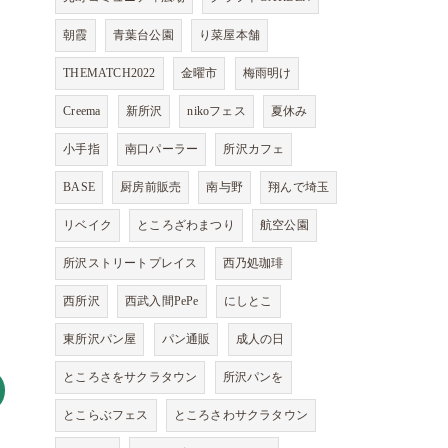
朝霞
青葉台公園
り菜屋本舗
THEMATCH2022
金曜市
梅雨明け
Creema
新所沢
nikoフェス
夏休み
小手指
南口パーラー
所沢カフェ
BASE
厨房前販売
南与野
翔んで埼玉
リベイク
ところざわまつり
航空公園
所沢ストリートプレイス
西乃処珈琲
西所沢
西武入間PePe
にしとこ
東所沢パン屋
パン通販
成人の日
ところさをサクラタウン
所沢パンを
とこらぶフェス
ところさわサクラタウン