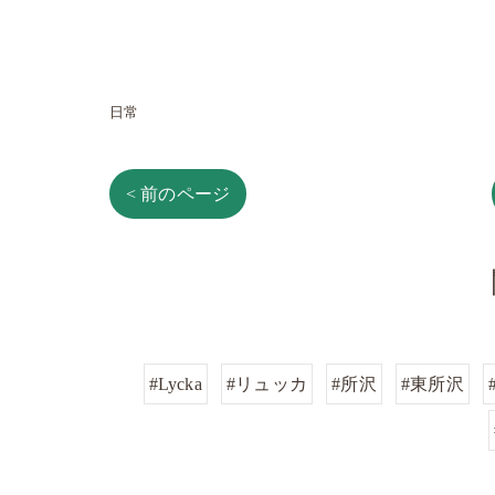
日常
< 前のページ
#Lycka
#リュッカ
#所沢
#東所沢