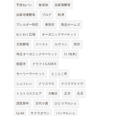
手捏ねパン
無添加
自家製酵母
自家培養酵母
ブログ
秋津
アレルギー対応
東所沢
島忠ホームズ
わくわく広場
オーガニックマーケット
天然酵母
イースト
ルヴァン
所沢
埼玉オーガニックマーケット
11.18(木)
朝霞市
クラフトGADEN
モーリーマーケット
とことこ市
シュトレン
クリスマス
クリスマスイヴ
トコトコスクエア
大晦日
正月
元旦
謹賀新年
古代小麦
ひとりマルシェ
Lyckd
サクラタウン
パンマルシェ