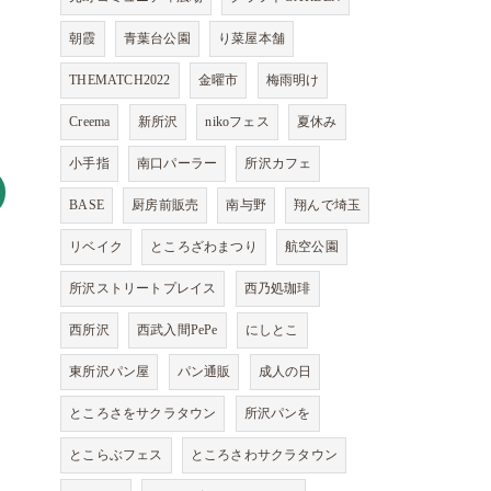
朝霞
青葉台公園
り菜屋本舗
THEMATCH2022
金曜市
梅雨明け
Creema
新所沢
nikoフェス
夏休み
小手指
南口パーラー
所沢カフェ
BASE
厨房前販売
南与野
翔んで埼玉
リベイク
ところざわまつり
航空公園
所沢ストリートプレイス
西乃処珈琲
西所沢
西武入間PePe
にしとこ
東所沢パン屋
パン通販
成人の日
ところさをサクラタウン
所沢パンを
とこらぶフェス
ところさわサクラタウン