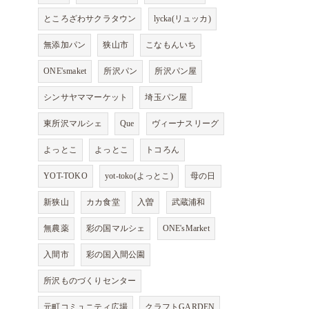
ところざわサクラタウン
lycka(リュッカ)
無添加パン
狭山市
こなもんいち
ONE'smaket
所沢パン
所沢パン屋
シンサヤママーケット
埼玉パン屋
東所沢マルシェ
Que
ヴィーナスリーグ
よっとこ
よっとこ
トコろん
YOT-TOKO
yot-toko(よっとこ)
母の日
新狭山
カカ食堂
入曽
武蔵浦和
無農薬
彩の国マルシェ
ONE'sMarket
入間市
彩の国入間公園
所沢ものづくりセンター
元町コミュニティ広場
クラフトGARDEN