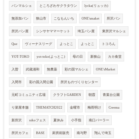
パンマルシェ
ところざわサクラタウン
lycka(リュッカ)
無添加パン
狭山市
こなもんいち
ONE'smaket
所沢パン
所沢パン屋
シンサヤママーケット
埼玉パン屋
東所沢マルシェ
Que
ヴィーナスリーグ
よっとこ
よっとこ
トコろん
YOT-TOKO
yot-toko(よっとこ)
母の日
新狭山
カカ食堂
入曽
武蔵浦和
無農薬
彩の国マルシェ
ONE'sMarket
入間市
彩の国入間公園
所沢ものづくりセンター
元町コミュニティ広場
クラフトGARDEN
朝霞
青葉台公園
り菜屋本舗
THEMATCH2022
金曜市
梅雨明け
Creema
新所沢
nikoフェス
夏休み
小手指
南口パーラー
所沢カフェ
BASE
厨房前販売
南与野
翔んで埼玉