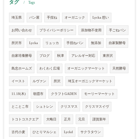
タグ
Tags
埼玉県
パン屋
手捏ね
オーガニック
Lycka 想い
お問い合わせ
プライバシーポリシー
添加物不使用
手ごねパン
所沢市
Lycka
リュッカ
手捏ねパン
無添加
自家製酵母
自家培養酵母
ブログ
秋津
アレルギー対応
東所沢
島忠ホームズ
わくわく広場
オーガニックマーケット
天然酵母
イースト
ルヴァン
所沢
埼玉オーガニックマーケット
11.18(木)
朝霞市
クラフトGADEN
モーリーマーケット
とことこ市
シュトレン
クリスマス
クリスマスイヴ
トコトコスクエア
大晦日
正月
元旦
謹賀新年
古代小麦
ひとりマルシェ
Lyckd
サクラタウン