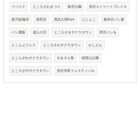
リベイク
ところざわまつり
航空公園
所沢ストリートプレイス
西乃処珈琲
西所沢
西武入間PePe
にしとこ
東所沢パン屋
パン通販
成人の日
ところさをサクラタウン
所沢パンを
とこらぶフェス
ところさわサクラタウン
かしどん
とこらざわサクラタウン
やまそら祭
稲荷山公園
ところざやサクラタウン
所沢市民フェスティバル