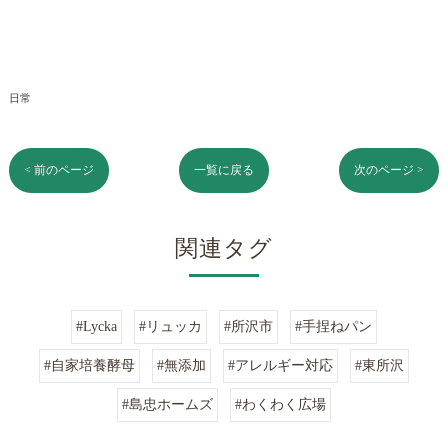
日常
< 前のページ
一覧に戻る
次のページ >
関連タグ
#Lycka
#リュッカ
#所沢市
#手捏ねパン
#自家培養酵母
#無添加
#アレルギー対応
#東所沢
#島忠ホームズ
#わくわく広場