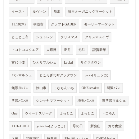
イースト
ルヴァン
所沢
埼玉オーガニックマーケット
11.18(木)
朝霞市
クラフトGADEN
モーリーマーケット
とことこ市
シュトレン
クリスマス
クリスマスイヴ
トコトコスクエア
大晦日
正月
元旦
謹賀新年
古代小麦
ひとりマルシェ
Lyckd
サクラタウン
パンマルシェ
ところざわサクラタウン
lycka(リュッカ)
無添加パン
狭山市
こなもんいち
ONE'smaket
所沢パン
所沢パン屋
シンサヤママーケット
埼玉パン屋
東所沢マルシェ
Que
ヴィーナスリーグ
よっとこ
よっとこ
トコろん
YOT-TOKO
yot-toko(よっとこ)
母の日
新狭山
カカ食堂
入曽
武蔵浦和
無農薬
彩の国マルシェ
ONE'sMarket