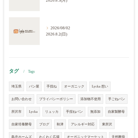
2026.8.3(月)
2026/08/02
2026.8.2(日)
タグ
Tags
埼玉県
パン屋
手捏ね
オーガニック
Lycka 想い
お問い合わせ
プライバシーポリシー
添加物不使用
手ごねパン
所沢市
Lycka
リュッカ
手捏ねパン
無添加
自家製酵母
自家培養酵母
ブログ
秋津
アレルギー対応
東所沢
島忠ホームズ
わくわく広場
オーガニックマーケット
天然酵母