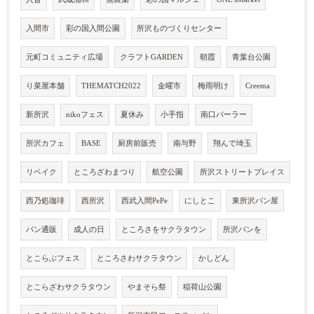
入間市
彩の国入間公園
所沢ものづくりセンター
元町コミュニティ広場
クラフトGARDEN
朝霞
青葉台公園
り菜屋本舗
THEMATCH2022
金曜市
梅雨明け
Creema
新所沢
nikoフェス
夏休み
小手指
南口パーラー
所沢カフェ
BASE
厨房前販売
南与野
翔んで埼玉
リベイク
ところざわまつり
航空公園
所沢ストリートプレイス
西乃処珈琲
西所沢
西武入間PePe
にしとこ
東所沢パン屋
パン通販
成人の日
ところさをサクラタウン
所沢パンを
とこらぶフェス
ところさわサクラタウン
かしどん
とこらざわサクラタウン
やまそら祭
稲荷山公園