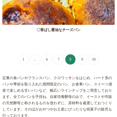
〇香ばし醤油なチーズパン
1
...
6
7
8
9
10
定番の食パンやフランスパン、クロワッサンをはじめ、ハード系の
パンや季節を取り入れた期間限定のパン、お食事パン、スイーツ感
覚で楽しめる甘いパンなど、幅広いラインナップをご用意しており
ます。全てのパンを手捏ね、自家培養酵母のみで、イーストや市販
の天然酵母と称されるものを使わずに、原材料を厳選しておつくり
しています。そのほかおやつやお土産にぴったりな焼菓子の販売も
行っております。