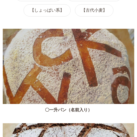
【しょっぱい系】
【古代小麦】
〇一升パン（名前入り）