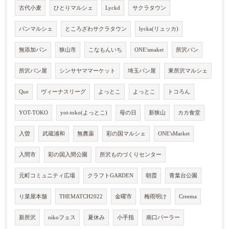
古代小麦
ひとりマルシェ
Lyckd
サクラタウン
パンマルシェ
ところざわサクラタウン
lycka(リュッカ)
無添加パン
狭山市
こなもんいち
ONE'smaket
所沢パン
所沢パン屋
シンサヤママーケット
埼玉パン屋
東所沢マルシェ
Que
ヴィーナスリーグ
よっとこ
よっとこ
トコろん
YOT-TOKO
yot-toko(よっとこ)
母の日
新狭山
カカ食堂
入曽
武蔵浦和
無農薬
彩の国マルシェ
ONE'sMarket
入間市
彩の国入間公園
所沢ものづくりセンター
元町コミュニティ広場
クラフトGARDEN
朝霞
青葉台公園
り菜屋本舗
THEMATCH2022
金曜市
梅雨明け
Creema
新所沢
nikoフェス
夏休み
小手指
南口パーラー