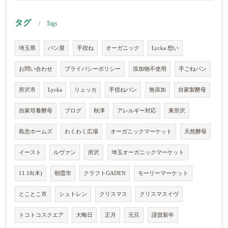
タグ
Tags
埼玉県
パン屋
手捏ね
オーガニック
Lycka 想い
お問い合わせ
プライバシーポリシー
添加物不使用
手ごねパン
所沢市
Lycka
リュッカ
手捏ねパン
無添加
自家製酵母
自家培養酵母
ブログ
秋津
アレルギー対応
東所沢
島忠ホームズ
わくわく広場
オーガニックマーケット
天然酵母
イースト
ルヴァン
所沢
埼玉オーガニックマーケット
11.18(木)
朝霞市
クラフトGADEN
モーリーマーケット
とことこ市
シュトレン
クリスマス
クリスマスイヴ
トコトコスクエア
大晦日
正月
元旦
謹賀新年