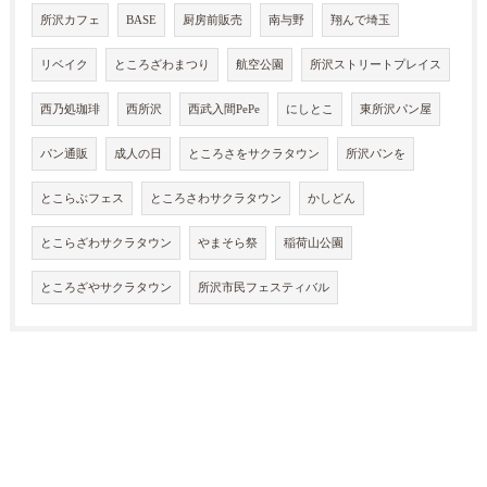
所沢カフェ
BASE
厨房前販売
南与野
翔んで埼玉
リベイク
ところざわまつり
航空公園
所沢ストリートプレイス
西乃処珈琲
西所沢
西武入間PePe
にしとこ
東所沢パン屋
パン通販
成人の日
ところさをサクラタウン
所沢パンを
とこらぶフェス
ところさわサクラタウン
かしどん
とこらざわサクラタウン
やまそら祭
稲荷山公園
ところざやサクラタウン
所沢市民フェスティバル