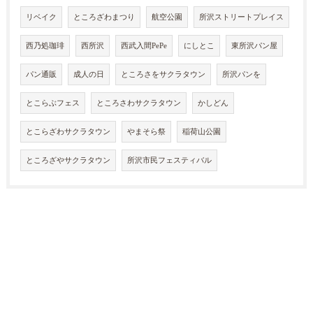
リベイク
ところざわまつり
航空公園
所沢ストリートプレイス
西乃処珈琲
西所沢
西武入間PePe
にしとこ
東所沢パン屋
パン通販
成人の日
ところさをサクラタウン
所沢パンを
とこらぶフェス
ところさわサクラタウン
かしどん
とこらざわサクラタウン
やまそら祭
稲荷山公園
ところざやサクラタウン
所沢市民フェスティバル