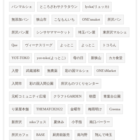
パンマルシェ
ところざわサクラタウン
lycka(リュッカ)
無添加パン
狭山市
こなもんいち
ONE'smaket
所沢パン
所沢パン屋
シンサヤママーケット
埼玉パン屋
東所沢マルシェ
Que
ヴィーナスリーグ
よっとこ
よっとこ
トコろん
YOT-TOKO
yot-toko(よっとこ)
母の日
新狭山
カカ食堂
入曽
武蔵浦和
無農薬
彩の国マルシェ
ONE'sMarket
入間市
彩の国入間公園
所沢ものづくりセンター
元町コミュニティ広場
クラフトGARDEN
朝霞
青葉台公園
り菜屋本舗
THEMATCH2022
金曜市
梅雨明け
Creema
新所沢
nikoフェス
夏休み
小手指
南口パーラー
所沢カフェ
BASE
厨房前販売
南与野
翔んで埼玉