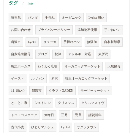
タグ
Tags
埼玉県
パン屋
手捏ね
オーガニック
Lycka 想い
お問い合わせ
プライバシーポリシー
添加物不使用
手ごねパン
所沢市
Lycka
リュッカ
手捏ねパン
無添加
自家製酵母
自家培養酵母
ブログ
秋津
アレルギー対応
東所沢
島忠ホームズ
わくわく広場
オーガニックマーケット
天然酵母
イースト
ルヴァン
所沢
埼玉オーガニックマーケット
11.18(木)
朝霞市
クラフトGADEN
モーリーマーケット
とことこ市
シュトレン
クリスマス
クリスマスイヴ
トコトコスクエア
大晦日
正月
元旦
謹賀新年
古代小麦
ひとりマルシェ
Lyckd
サクラタウン