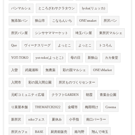
パンマルシェ
ところざわサクラタウン
lycka(リュッカ)
無添加パン
狭山市
こなもんいち
ONE'smaket
所沢パン
所沢パン屋
シンサヤママーケット
埼玉パン屋
東所沢マルシェ
Que
ヴィーナスリーグ
よっとこ
よっとこ
トコろん
YOT-TOKO
yot-toko(よっとこ)
母の日
新狭山
カカ食堂
入曽
武蔵浦和
無農薬
彩の国マルシェ
ONE'sMarket
入間市
彩の国入間公園
所沢ものづくりセンター
元町コミュニティ広場
クラフトGARDEN
朝霞
青葉台公園
り菜屋本舗
THEMATCH2022
金曜市
梅雨明け
Creema
新所沢
nikoフェス
夏休み
小手指
南口パーラー
所沢カフェ
BASE
厨房前販売
南与野
翔んで埼玉