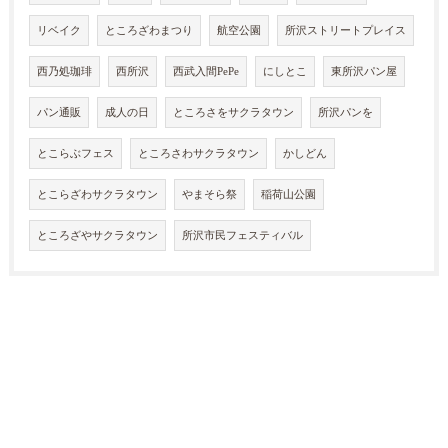
リベイク
ところざわまつり
航空公園
所沢ストリートプレイス
西乃処珈琲
西所沢
西武入間PePe
にしとこ
東所沢パン屋
パン通販
成人の日
ところさをサクラタウン
所沢パンを
とこらぶフェス
ところさわサクラタウン
かしどん
とこらざわサクラタウン
やまそら祭
稲荷山公園
ところざやサクラタウン
所沢市民フェスティバル