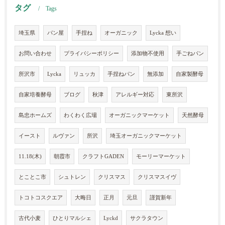
タグ
Tags
埼玉県
パン屋
手捏ね
オーガニック
Lycka 想い
お問い合わせ
プライバシーポリシー
添加物不使用
手ごねパン
所沢市
Lycka
リュッカ
手捏ねパン
無添加
自家製酵母
自家培養酵母
ブログ
秋津
アレルギー対応
東所沢
島忠ホームズ
わくわく広場
オーガニックマーケット
天然酵母
イースト
ルヴァン
所沢
埼玉オーガニックマーケット
11.18(木)
朝霞市
クラフトGADEN
モーリーマーケット
とことこ市
シュトレン
クリスマス
クリスマスイヴ
トコトコスクエア
大晦日
正月
元旦
謹賀新年
古代小麦
ひとりマルシェ
Lyckd
サクラタウン