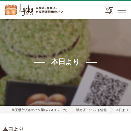
本日より
埼玉県所沢市のパン屋Lycka(リュッカ)
販売店･イベント情報
本日より
本日より